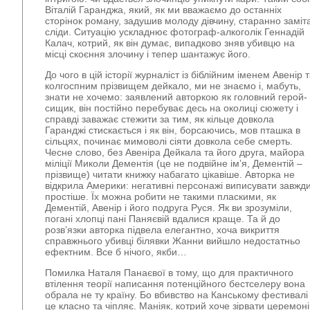
Віталій Гаранджа, який, як ми вважаємо до останніх
сторінок роману, задушив молоду дівчину, старанно заміт
сліди. Ситуацію ускладнює фотограф-алкоголік Геннадій
Калач, котрий, як він думає, випадково зняв убивцю на
місці скоєння злочину і тепер шантажує його.
До чого в цій історії журналіст із біблійним іменем Авенір 
колгоспним прізвищем дейкало, ми не знаємо і, мабуть,
знати не хочемо: заявлений авторкою як головний герой-
сищик, він постійно перебуває десь на околиці сюжету і
справді заважає стежити за тим, як кільце довкола
Гаранджі стискається і як він, борсаючись, мов пташка в
сільцях, починає мимоволі сіяти довкола себе смерть.
Чесне слово, без Авеніра Дейкала та його друга, майора
міліції Миколи Дементія (це не подвійне ім’я, Дементій –
прізвище) читати книжку набагато цікавіше. Авторка не
відкрила Америки: негативні персонажі виписувати завжд
простіше. Їх можна робити не такими пласкими, як
Дементій, Авенір і його подруга Руся. Як ви зрозуміли,
погані хлопці пані Паняєвій вдалися краще. Та й до
розв’язки авторка підвела елегантно, хоча викриття
справжнього убивці білявки Жанни вийшло недостатньо
ефектним. Все б нічого, якби…
Помилка Наталя Панаєвої в тому, що для практичного
втілення теорії написання потенційного бестселеру вона
обрала не ту країну. Бо вбивство на Канському фестивалі
це класно та чіпляє. Маніяк, котрий хоче зірвати церемон