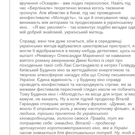
вручення «Оскарів» - вже подих перехоплює. Навіть під
час «Берлінале» теоретично можна когось таємниче
грохнути. Але вбивство в Києві, під час проведення
кінофестивалю «Молодість», та ще й описування чвар, щ
виникають між акторами та продюсерами в українському
кіно… «Я вас умоляю!» - так коментує подібні вигадки од
мій добрий знайомий, український митець.
Справді, мені теж дуже хочеться, аби в середовищі
українських митців відбувалися шекспірівські пристрасті, я
могли б відобразитися в якому-небудь детективні, щось н
кшталт «Реквієму» Олександри Марининої чи навмання
взятого роману американки Джекі Колінз із серії про
походеньки такої собі Лакі Сантанджело в нетрях Голівуду
Київський Будинок кіно за життєдайною енергетикою та
творчою атмосферою нагадує хіба що Спілку письменник
України. Єдина відмінність – у Будинку кіно справді
проводять кінофестивалі та нагороджують стрічки, які за
межами фестивалів пересічний глядач ніколи не побачить
Тому Будинок кіно і «Молодість» як місце для інтриг, м’яко
кажучи, не канають. Ну а коли підлий продюсер Віталій
Гаранджа спокушає актрису Жанну фразою:
«Думаю, ви
могли б отримати роль у моєму наступному фільмі», я
людина, трошки причетна до українського
кіновиробництва, голосно сміюся. Правда, тут же
поправляю себе: очевидно, Віталій – продюсер
артхаусного короткометражного кіно, яке в Україні
часом знімається для фестивальних потреб. Ну, тоді в