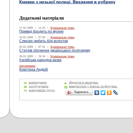
Книжки з низької полиці. Введення в рубрику
Додаткові матеріали
17.02.2009
|
11:16
|
Кримінальне чтиво
Привид бродить по музею
10.02.2009
|
07:39
|
Кримінальне чтиво
Слюсар любить білі колготки
03.02.2009
|
07:35
|
Кримінальне чтиво
Статеві збочення українського політикуму
30.01.2009
|
16:34
|
Кримінальне чтиво
Італійська народна казка
письменники
Кокотюха Андрій
коментувати
зберегти в закладках
роздрукувати
використати у блогах та форумах
повідомити друга
Поділитися…