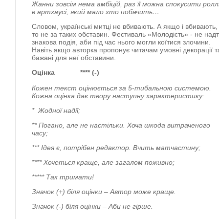
Жанни зовсім нема амбіцій, раз її можна спокусити рол
в артхаусі, який мало хто побачить…
Словом, українські митці не вбивають. А якщо і вбивають,
то не за таких обставин. Фестиваль «Молодість» - не над
знакова подія, аби під час нього могли коїтися злочини.
Навіть якщо авторка пропонує читачам умовні декорації т
бажані для неї обставини.
Оцінка **** (-)
Кожен текст оцінюється за 5-тибальною системою.
Кожна оцінка дає твору наступну характеристику:
* Жодної надії;
** Погано, але не настільки. Хоча шкода витраченого
часу;
*** Ідея є, потрібен редактор. Вчить матчастину;
**** Хочеться краще, але загалом поживно;
***** Так тримати!
Значок (+) біля оцінки – Автор може краще.
Значок (-) біля оцінки – Аби не гірше.