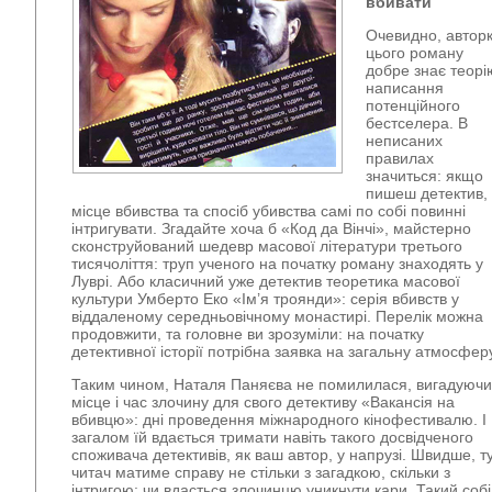
вбивати
Очевидно, автор
цього роману
добре знає теорі
написання
потенційного
бестселера. В
неписаних
правилах
значиться: якщо
пишеш детектив,
місце вбивства та спосіб убивства самі по собі повинні
інтригувати. Згадайте хоча б «Код да Вінчі», майстерно
сконструйований шедевр масової літератури третього
тисячоліття: труп ученого на початку роману знаходять у
Луврі. Або класичний уже детектив теоретика масової
культури Умберто Еко «Ім’я троянди»: серія вбивств у
віддаленому середньовічному монастирі. Перелік можна
продовжити, та головне ви зрозуміли: на початку
детективної історії потрібна заявка на загальну атмосфер
Таким чином, Наталя Паняєва не помилилася, вигадуючи
місце і час злочину для свого детективу «Вакансія на
вбивцю»: дні проведення міжнародного кінофестивалю. І
загалом їй вдається тримати навіть такого досвідченого
споживача детективів, як ваш автор, у напрузі. Швидше, т
читач матиме справу не стільки з загадкою, скільки з
інтригою: чи вдасться злочинцю уникнути кари. Такий собі