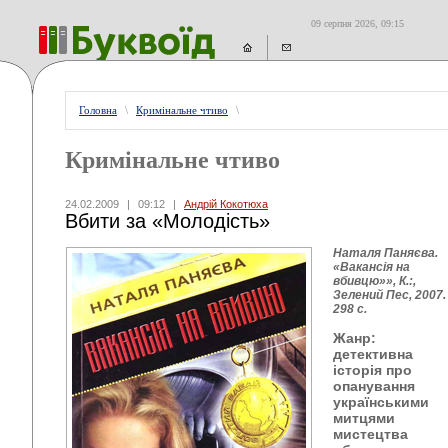
09 серпня 2026, 09:15
Головна
\
Кримінальне чтиво
\
Кримінальне чтиво
24.02.2009
|
09:12
|
Андрій Кокотюха
Вбити за «Молодість»
Наталя Паняєва.
«Вакансія на
вбивцю»», К.:,
Зелений Пес, 2007.
298 с.
Жанр:
детективна
історія про
опанування
українськими
митцями
мистецтва