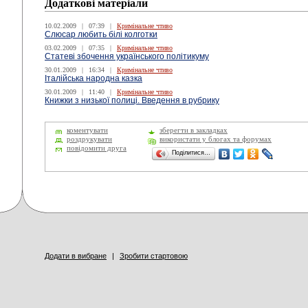
Додаткові матеріали
10.02.2009
|
07:39
|
Кримінальне чтиво
Слюсар любить білі колготки
03.02.2009
|
07:35
|
Кримінальне чтиво
Статеві збочення українського політикуму
30.01.2009
|
16:34
|
Кримінальне чтиво
Італійська народна казка
30.01.2009
|
11:40
|
Кримінальне чтиво
Книжки з низької полиці. Введення в рубрику
коментувати
зберегти в закладках
роздрукувати
використати у блогах та форумах
повідомити друга
Поділитися…
Додати в вибране
|
Зробити стартовою