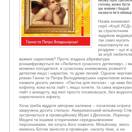
якому прострелил
голову, може бути
ще живим і бодай
назвати ім’я вбивці
Назва книжкової
серії «Клуб ЛСД»
за стратегічним
задумом видавця
так само мусить
наштовхнути на
роздуми – що ж 
за клуб любителі
важких наркотиків? Проте згадана абревіатура
розшифровується як «Любителі сучасного детективу», і м
можемо погодитися: в сучасному книжковому розмаїтті
детектив якщо і наркотик, то дуже легкий. Одначе чергов
роман Ганни та Петра Володимирських наркотиком можн
назвати досить умовно. «Пастка для янгола» - це кава бе
кофеїну, кока-кола лайт і, якщо хочете, та сама марихуан
лайт з анекдоту, від якої просто посміхаєшся, без жодного
наркотичного ефекту.
Хоча треба віддати авторам належне – початкова інтрига
закручена досить стильно. Американський мільйонер Стів
зустрічається в провінційному Музеї з Діогеном, Лоренцо
Медичі та іншими історичними середньовічними
персонажами, які хочуть його повісити. Мільйонер, якого
якимось Богом занесло в провінцію, насилу тікає, а на