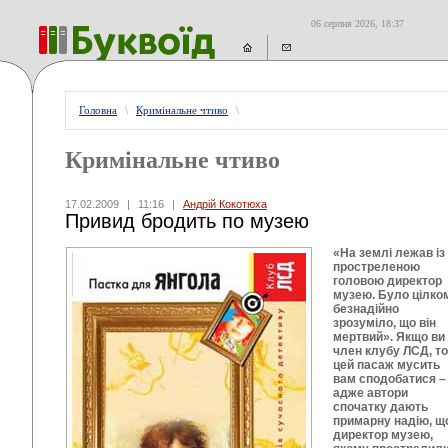
06 серпня 2026, 18:37
Головна
\
Кримінальне чтиво
\
Кримінальне чтиво
17.02.2009
|
11:16
|
Андрій Кокотюха
Привид бродить по музею
«На землі лежав із
простреленою
головою директор
музею. Було цілком
безнадійно
зрозуміло, що він
мертвий». Якщо ви
член клубу ЛСД, то
цей пасаж мусить
вам сподобатися –
адже автори
спочатку дають
примарну надію, щ
директор музею,