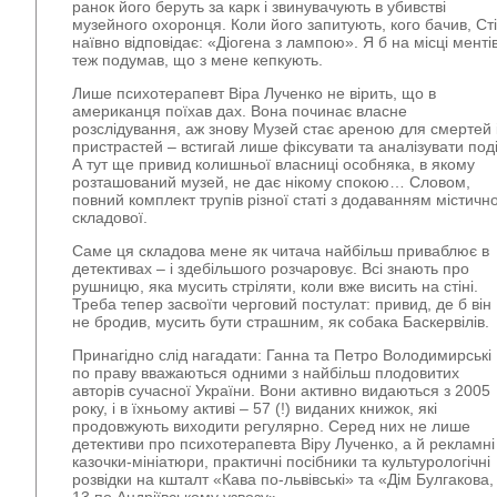
ранок його беруть за карк і звинувачують в убивстві
музейного охоронця. Коли його запитують, кого бачив, Ст
наївно відповідає: «Діогена з лампою». Я б на місці менті
теж подумав, що з мене кепкують.
Лише психотерапевт Віра Лученко не вірить, що в
американця поїхав дах. Вона починає власне
розслідування, аж знову Музей стає ареною для смертей 
пристрастей – встигай лише фіксувати та аналізувати поді
А тут ще привид колишньої власниці особняка, в якому
розташований музей, не дає нікому спокою… Словом,
повний комплект трупів різної статі з додаванням містично
складової.
Саме ця складова мене як читача найбільш приваблює в
детективах – і здебільшого розчаровує. Всі знають про
рушницю, яка мусить стріляти, коли вже висить на стіні.
Треба тепер засвоїти черговий постулат: привид, де б він
не бродив, мусить бути страшним, як собака Баскервілів.
Принагідно слід нагадати: Ганна та Петро Володимирські
по праву вважаються одними з найбільш плодовитих
авторів сучасної України. Вони активно видаються з 2005
року, і в їхньому активі – 57 (!) виданих книжок, які
продовжують виходити регулярно. Серед них не лише
детективи про психотерапевта Віру Лученко, а й рекламні
казочки-мініатюри, практичні посібники та культурологічні
розвідки на кшталт «Кава по-львівські» та «Дім Булгакова,