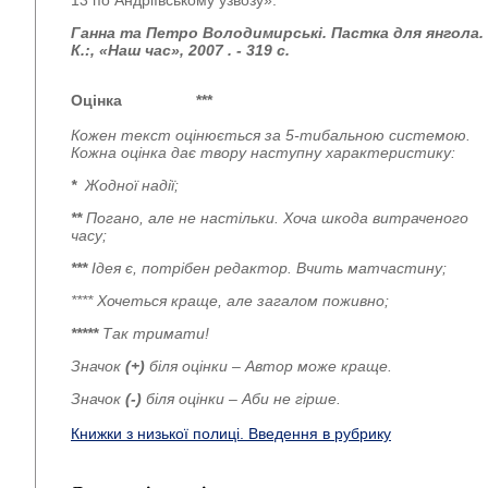
13 по Андріївському узвозу».
Ганна та Петро Володимирські. Пастка для янгола.
К.:, «Наш час», 2007 . - 319 с.
Оцінка
***
Кожен текст оцінюється за 5-тибальною системою.
Кожна оцінка дає твору наступну характеристику:
*
Жодної надії;
**
Погано, але не настільки. Хоча шкода витраченого
часу;
***
Ідея є, потрібен редактор. Вчить матчастину;
**** Хочеться краще, але загалом поживно;
*****
Так тримати!
Значок
(+)
біля оцінки – Автор може краще.
Значок
(-)
біля оцінки – Аби не гірше.
Книжки з низької полиці. Введення в рубрику