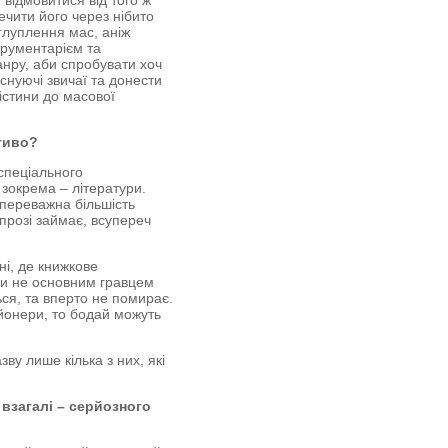
е відмовитися від того ж
ечити його через нібито
глуплення мас, аніж
трументарієм та
нру, аби спробувати хоч
снуючі звичаї та донести
 істини до масової
тиво?
 спеціального
 зокрема – літератури.
і переважна більшість
 прозі займає, всупереч
ні, де книжкове
 чи не основним гравцем
ься, та вперто не помирає.
ьйонери, то бодай можуть
ву лише кілька з них, які
 взагалі – серйозного