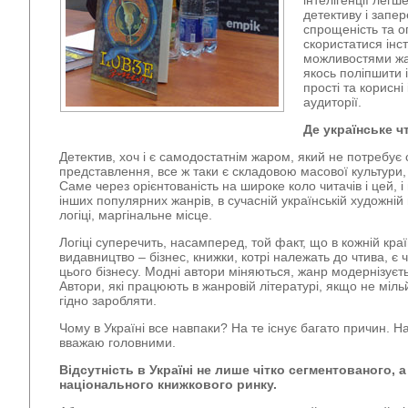
інтелігенції легш
детективу і запер
спрощеність та о
скористатися інс
можливостями жа
якось поліпшити і
прості та корисні
аудиторії.
Де українське ч
Детектив, хоч і є самодостатнім жаром, який не потребує
представлення, все ж таки є складовою масової культури,
Саме через орієнтованість на широке коло читачів і цей, 
інших популярних жанрів, в сучасній українській художній
логіці, маргінальне місце.
Логіці суперечить, насамперед, той факт, що в кожній краї
видавництво – бізнес, книжки, котрі належать до чтива, є
цього бізнесу. Модні автори міняються, жанр модернізуєт
Автори, які працюють в жанровій літературі, якщо не міл
гідно заробляти.
Чому в Україні все навпаки? На те існує багато причин. Наз
вважаю головними.
Відсутність в Україні не лише чітко сегментованого, а
національного книжкового ринку.