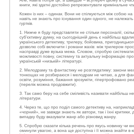
Але, навіть попри це, а швидше – всупереч цьому в сучасн
книги, які здатні достойно репрезентувати кримінальне чт
Кожен із них – одинак. Вони не спілкуються між собою на
навіть не знають про існування один одного, не належать 
гуртків.
1. Нижче я буду представляти не стільки персоналії, скіль
суб’єктивну думку, на сьогоднішній день є найбільш вдал
українського детективу, трилеру, бойовика, пригодницько
дозволю собі включити і романи жахів: між трилером прос
насправді дуже вузька межа. Словом, спробую систематиз
можливості повну, системну та актуальну інформацію про
українській «низькій» літературі.
2. Мелодраму та фантастику не розглядатиму: закони ме
тонкощах не розбираюся і мелодрам не читаю, а для фан
освіти, розуміння, бажання зрозуміти, гіпертрофовано реа
(перелік можна продовжити).
3. Так само беру на себе сміливість називати найбільш н
літератури.
4. Через те, що про поділ самого детективу на, наприкла
«чорний», не завжди знають як автори, так і їхні критики,
випадку буду вказувати жанр або різновид жанру.
5. Спробую сказати кілька речень про якусь новинку чи кни
оминули увагою, а вона ще доступна і її можна знайти в 