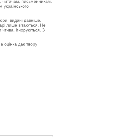
, читачам, письменникам.
м українського
вори, видані давніше,
арі лише вітаються. Не
чтива, ігноруються. З
а оцінка дає твору
;