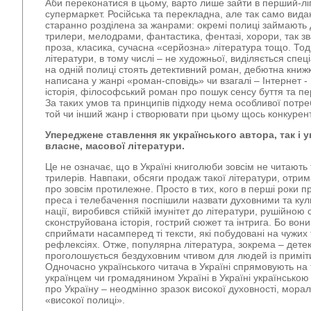
Аби переконатися в цьому, варто лише зайти в перший-л
супермаркет. Російська та перекладна, але так само вида
старанно розділена за жанрами: окремі полиці займають 
трилери, мелодрами, фантастика, фентазі, хорори, так з
проза, класика, сучасна «серйозна» література тощо. Тоді 
літератури, в тому числі – не художньої, виділяється спе
на одній полиці стоять детективний роман, дебютна книж
написана у жанрі «роман-сповідь» чи взагалі – Інтернет 
історія, філософський роман про пошук сенсу буття та пе
За таких умов та принципів підходу нема особливої потр
той чи інший жанр і створювати при цьому щось конкурен
Упереджене ставлення як українського автора, так і у
власне, масової літератури.
Це не означає, що в Україні книголюби зовсім не читають 
трилерів. Навпаки, обсяги продаж такої літератури, отрима
про зовсім протилежне. Просто в тих, кого в перші роки 
преса і телебачення поспішили назвати духовними та ку
нації, виробився стійкій імунітет до літератури, рушійно
сконструйована історія, гострий сюжет та інтрига. Бо вони
сприймати насамперед ті тексти, які побудовані на чужих
рефлексіях. Отже, популярна література, зокрема – детек
проголошується бездуховним чтивом для людей із примі
Одночасно українського читача в Україні спрямовують на
українцем чи громадянином Україні в Україні українсько
про Україну – неодмінно зразок високої духовності, морал
«високої полиці».