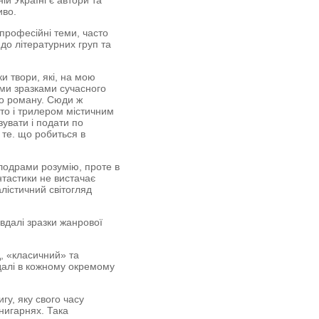
ій Україні є автори та
иво.
 професійні теми, часто
до літературних груп та
ки твори, які, на мою
ими зразками сучасного
го роману. Сюди ж
то і трилером містичним
увати і подати по
 те. що робиться в
лодрами розумію, проте в
тастики не вистачає
лістичний світогляд
евдалі зразки жанрової
д, «класичний» та
 далі в кожному окремому
гу, яку свого часу
книгарнях. Така