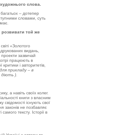
 художнього слова.
 багатьох – дотепер
оступними словами, суть
немає.
о розвивати той же
 світі «Золотого
 друкованих видань,
і проекти зазвичай
котрі працюють в
критики і авторитетів,
для прикладу – в
 діють ).
у, а навіть своїх колег.
іальності книги з власним
ку свідомості існують свої
ня законів не позбавляє
 самого тексту. Історії в