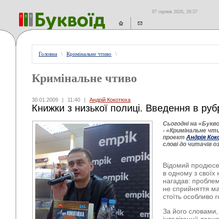
07 серпня 2026, 20:57
Головна
\
Кримінальне чтиво
\
Кримінальне чтиво
30.01.2009
|
11:40
|
Андрій Кокотюха
Книжки з низької полиці. Введення в руб
Сьогодні на «Букв
- «Кримінальне чт
проект
Андрія Ко
слові до читачів о
Відомий продюсе
в одному з своїх 
нагадав: проблем
не сприйняття ма
стоїть особливо г
За його словами,