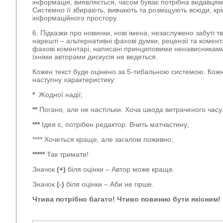
інформація, виявляється, часом буває потрібна видавцям
Системно її збирають, вивчають та розміщують всюди, крі
інформаційного простору.
6. Підказки про новинки, нові імена, незаслужено забуті т
нарешті – альтернативні фахові думки, рецензії та комент
фахові коментарі, написані принциповими ненависниками 
їхніми авторами дискусія не ведеться.
Кожен текст буде оцінено за 5-тибальною системою. Кожн
наступну характеристику:
*
Жодної надії;
**
Погано, але не настільки. Хоча шкода витраченого часу
***
Ідея є, потрібен редактор. Вчить матчастину;
**** Хочеться краще, але загалом поживно;
*****
Так тримати!
Значок
(+)
біля оцінки – Автор може краще.
Значок
(-)
біля оцінки – Аби не гірше.
Чтива потрібно багато! Чтиво повинно бути якісним!