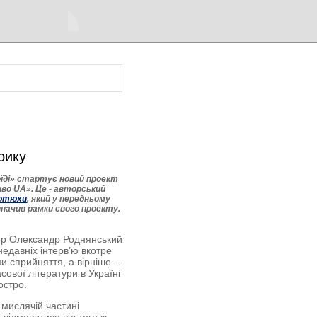
рику
оїді» стартує новий проект
иво UA». Це - авторський
котюхи
, який у передньому
значив рамки свого проекту.
р Олександр Роднянський
недавніх інтерв’ю вкотре
и сприйняття, а вірніше –
сової літератури в Україні
остро.
 мислячій частині