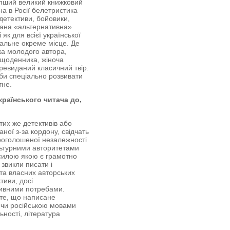
іпший великий книжковий
на в Росії белетристика
детективи, бойовики,
вана «альтернативна»
як для всієї української
ціальне окреме місце. Де
ка молодого автора,
- щоденника, жіноча
ревиданий класичний твір.
еби спеціально розвивати
тне.
країнського читача до,
тих же детективів або
ної з-за кордону, свідчать
проголошеної незалежності
льтурними авторитетами
ю силою якою є грамотно
 звикли писати і
 та власних авторських
тиви, досі
тивними потребами.
 те, що написане
ю чи російською мовами
ьності, література