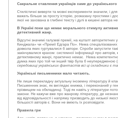
Сакральне ставлення українців саме до українського
Стилістичні виверти та мовні експерименти значили, і для
важать більше за просту історію, розказану простими і д
якої не захована в глибині тексту і дулі в кишені автора 
В Україні поки що немає морального стимулу активн
детективний жанр.
Відсутні значимі галузеві премії, на кшталт авторитетних у
Кинджала» чи «Премії Едгара По». Нема спеціалізованих
довкола яких гуртувалися б автори. Спроби запустити так
закінчувалися крахом: системної інформації про авторів, 
детективному жанрі, практично немає. Нема компетентної 
думка яких про той чи інший твір була б неупередженою (
середовищі українських фантастів всі ці складники є та
Українські письменники мало читають.
Не лише перекладну актуальну іноземну літературу й класик
Письменник знає, як виглядає книжка, і переконаний у ген
прізвищем на обкладинці. Тоді як навіть у літератури пото
закони. Не кажучи вже про жанрову літературу, де незнан
від відповідальності і напряму призводить до низької якості
більшості авторів є. Вони не вміють їх розповідати.
Правила гри