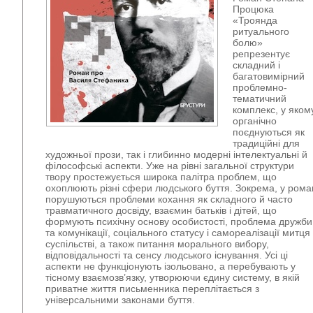
Процюка
«Троянда
ритуального
болю»
репрезентує
складний і
багатовимірний
проблемно-
тематичний
комплекс, у яком
органічно
поєднуються як
традиційні для
художньої прози, так і глибинно модерні інтелектуальні й
філософські аспекти. Уже на рівні загальної структури
твору простежується широка палітра проблем, що
охоплюють різні сфери людського буття. Зокрема, у рома
порушуються проблеми кохання як складного й часто
травматичного досвіду, взаємин батьків і дітей, що
формують психічну основу особистості, проблема дружби
та комунікації, соціального статусу і самореалізації митця
суспільстві, а також питання морального вибору,
відповідальності та сенсу людського існування. Усі ці
аспекти не функціонують ізольовано, а перебувають у
тісному взаємозв’язку, утворюючи єдину систему, в якій
приватне життя письменника переплітається з
універсальними законами буття.