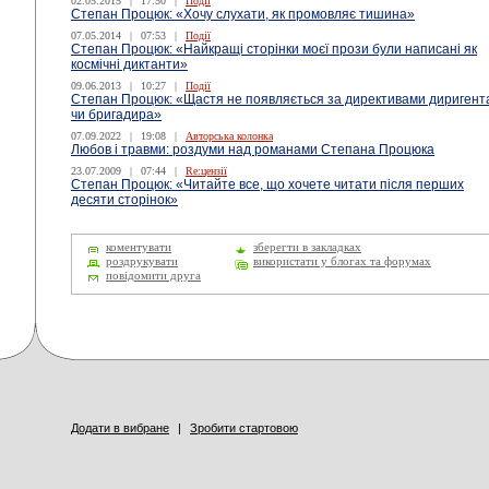
02.05.2015
|
17:50
|
Події
Степан Процюк: «Хочу слухати, як промовляє тишина»
07.05.2014
|
07:53
|
Події
Степан Процюк: «Найкращі сторінки моєї прози були написані як
космічні диктанти»
09.06.2013
|
10:27
|
Події
Степан Процюк: «Щастя не появляється за директивами диригент
чи бригадира»
07.09.2022
|
19:08
|
Авторська колонка
Любов і травми: роздуми над романами Степана Процюка
23.07.2009
|
07:44
|
Re:цензії
Степан Процюк: «Читайте все, що хочете читати після перших
десяти сторінок»
коментувати
зберегти в закладках
роздрукувати
використати у блогах та форумах
повідомити друга
Додати в вибране
|
Зробити стартовою