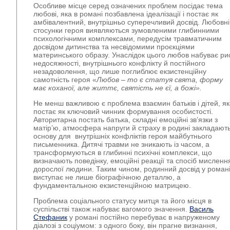
Особливе місце серед означених проблем посідає тема
любові, яка в романі позбавлена ідеалізації і постає як
амбівалентний, внутрішньо суперечливий досвід. Любовні
стосунки героя виявляються зумовленими глибинними
психологічними комплексами, передусім травматичним
досвідом дитинства та несвідомими проєкціями
материнського образу. Унаслідок цього любов набуває ри
недосяжності, внутрішнього конфлікту й постійного
незадоволення, що лише поглиблює екзистенційну
самотність героя «
Любов – то є статуя свята, форму
має коханої, але життє, святість не єї, а божі».
Не менш важливою є проблема взаємин батьків і дітей, я
постає як ключовий чинник формування особистості.
Авторитарна постать батька, складні емоційні зв’язки з
матір’ю, атмосфера напруги й страху в родині закладают
основу для внутрішніх конфліктів героя майбутнього
письменника. Дитячі травми не зникають із часом, а
трансформуються в глибинні психічні комплекси, що
визначають поведінку, емоційні реакції та спосіб мисленн
дорослої людини. Таким чином, родинний досвід у роман
виступає не лише біографічною деталлю, а
фундаментальною екзистенційною матрицею.
Проблема соціального статусу митця та його місця в
суспільстві також набуває вагомого значення.
Василь
Стефаник
у романі постійно перебуває в напруженому
діалозі з соціумом: з одного боку, він прагне визнання,