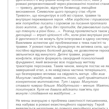
романі репрезентований через різноманітні психічні стан
— тривогу, депресію, відчуття безвиході, емоційне
виснаження. Символом цього процесу стає «Куля
Тривоги», що концентрує в собі всі страхи, травми та
внутрішні переживання героя. «
Між гордістю і тривогою
між потребою писати і соромом за писання протікало
його життя…це були дія і протидія, дві рівновеликі сили
що тягнули в різні боки…».
Розпад проявляється також 
дисоціації — втраті цілісності «Я», коли різні внутрішні рол
й ідентичності не можуть бути інтегровані в єдину систему
Важливим аспектом цієї проблематики є тема пам’яті та
травми. У романі пам’ять функціонує як активна сила, що
постійно відтворює болісний досвід, не дозволяючи героєв
звільнитися від минулого. Дитячі травми, родинні
конфлікти, втрати формують своєрідний психологічний
фундамент, який визначає всю подальшу життєву
траєкторію персонажа. Таким чином, минуле постає не як
завершений етап, а як невід’ємна частина теперішнього,
що безперервно впливає на свідомість митця. «
Він жив
Минулим і майбутнім, замість того, щоб привітатися і
конкретною миттєвістю. Тут і зараз. Минулого
ставало чимраз більше. Майбутнього
–
менше. Маятн
похитнувся. Куля не давала відсікати пам’ять про
минуле і сподівання на майбутнє
…»
Не менш значущою є проблема самотності письменника,
яка набуває в романі екзистенційного характеру. Герой
виявляється нездатним до повного емоційного контакту з