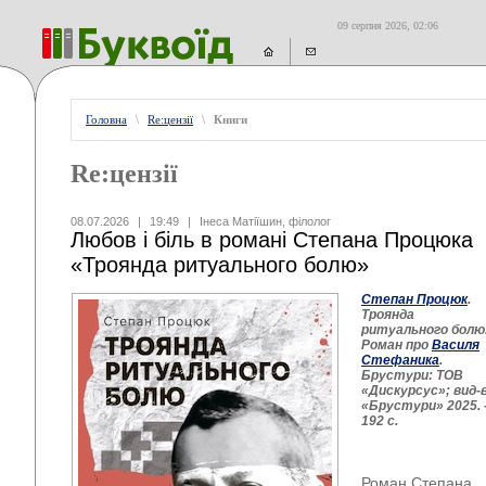
09 серпня 2026, 02:06
Головна
\
Re:цензії
\
Книги
Re:цензії
08.07.2026
|
19:49
|
Інеса Матіїшин, філолог
Любов і біль в романі Степана Процюка
«Троянда ритуального болю»
Степан Процюк
.
Троянда
ритуального болю
Роман про
Василя
Стефаника
.
Брустури: ТОВ
«Дискурсус»; вид-
«Брустури» 2025. 
192 с.
Роман Степана