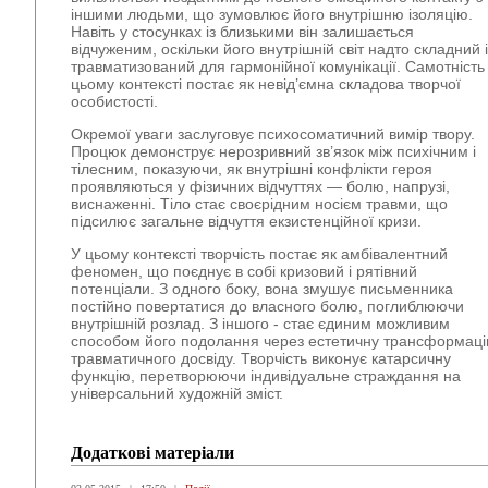
іншими людьми, що зумовлює його внутрішню ізоляцію.
Навіть у стосунках із близькими він залишається
відчуженим, оскільки його внутрішній світ надто складний і
травматизований для гармонійної комунікації. Самотність
цьому контексті постає як невід’ємна складова творчої
особистості.
Окремої уваги заслуговує психосоматичний вимір твору.
Процюк демонструє нерозривний зв’язок між психічним і
тілесним, показуючи, як внутрішні конфлікти героя
проявляються у фізичних відчуттях — болю, напрузі,
виснаженні. Тіло стає своєрідним носієм травми, що
підсилює загальне відчуття екзистенційної кризи.
У цьому контексті творчість постає як амбівалентний
феномен, що поєднує в собі кризовий і рятівний
потенціали. З одного боку, вона змушує письменника
постійно повертатися до власного болю, поглиблюючи
внутрішній розлад. З іншого - стає єдиним можливим
способом його подолання через естетичну трансформац
травматичного досвіду. Творчість виконує катарсичну
функцію, перетворюючи індивідуальне страждання на
універсальний художній зміст.
Додаткові матеріали