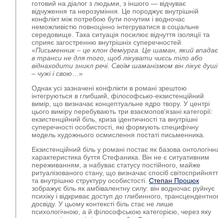
готовий на діалог з людьми, з іншого — відчуває
відчуження та нерозуміння. Це породжує внутрішній
конфлікт між потребою бути почутим і водночас
неможливістю повноцінно інтегруватися в соціальне
середовище. Така ситуація посилює відчуття ізоляції та
сприяє загостренню внутрішніх суперечностей.
«
Письменник – це клон деміурга. Це шаман, який впадає
в транси не для того, щоб лікувати чиєсь тіло або
віднаходити зникл речі. Своїм шаманізмом він лікує душі
– чужі і свою
…»
Однак усі зазначені конфлікти в романі зрештою
інтегруються в глибший, філософсько-екзистенційний
вимір, що визначає концептуальне ядро твору. У центрі
цього виміру перебувають три взаємопов’язані категорії:
екзистенційний біль, криза ідентичності та внутрішні
суперечності особистості, які формують специфічну
модель художнього осмислення постаті письменника.
Екзистенційний біль у романі постає як базова онтологічн
характеристика буття Стефаника. Він не є ситуативним
переживанням, а набуває статусу постійного, майже
ритуалізованого стану, що визначає спосіб світосприйнят
та внутрішню структуру особистості.
Степан Процюк
зображує біль як амбівалентну силу: він водночас руйнує
психіку і відкриває доступ до глибинного, трансцендентно
досвіду. У цьому контексті біль стає не лише
психологічною, а й філософською категорією, через яку