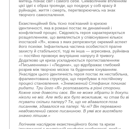
митець пізнає світ і самого себе. Символічним втіленням
цієї ідеї є образ троянди, що поєднує у собі красу й
руйнацію, життя і смерть, перетворюючись на знак
творчого самоспалення.
Екзистенційний біль тісно пов’язаний із кризою
ідентичності, яка в романі постає як динамічний і
конфліктний процес. Свідомість героя характеризується
розщепленням, що виявляється у співіснуванні кількох
іпостасей «Я», кожна з яких репрезентує окремий аспект
його психіки. Інфантильна частина особистості прагне
захисту й стабільності, тоді як інша — агресивна, руйнівна
— постійно провокує внутрішню напругу й тривогу.
Додатково ця криза ускладнюється протиставленням
«Письменника» і «Людини», що відображає глибокий
розрив між творчою місією та буденним існуванням.
Унаслідок цього ідентичність героя постає як нестабільна,
фрагментована структура, що перебуває в постійному
процесі становлення. «
Знеможений Стефаник починає
ридати. Три його «Я» розповзають в різні сторони.
Кожне хоче довести своє. Він не
може зібрати їх докупи.
ніколи не міг. Але якби все було можливим, чи став би в
псувати скільки паперу? Те, що не вдавалося поза
писанням, здавалося на папері. Чи ні? Він переважно
невдоволений своєю писаниною. В уяві все виглядало
значно ліпшим.»
Логічним наслідком екзистенційного болю та кризи
ідентичності є внутрішній конфлікт особистості, який у