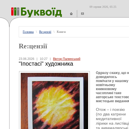
09 серпня 2026, 05:25
Головна
\
Re:цензії
\
Книги
Re:цензії
23.06.2026
|
10:27
|
Віктор Палинський
"Іпостасі" художника
Одразу скажу, що 
доводилось
помічати у нашому
новітньому
книжковому
часоплині таке
авторське текстово
мистецьке видання
Отож – і поезію
(по два катрени
медитативної
лірики на листівці
та аквамалярські