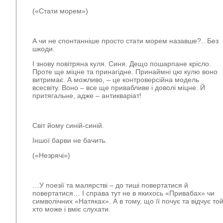
(«Стати морем»)
А чи не спонтанніше просто стати морем назавше?.. Без
шкоди.
І знову повітряна куля. Синя. Дещо пошарпане крісло.
Проте ще міцне та принагідне. Принаймні цю кулю воно
витримає. А можливо, – це контроверсійна модель
всесвіту. Воно – все ще привабливе і доволі міцне. Й
притягальне, адже – антикваріат!
Світ йому синій-синій.
Іншої барви не бачить.
(«Незрячі»)
…У поезії та малярстві – до тиші повертатися й
повертатися… І справа тут не в якихось «Привабах» чи
символічних «Натяках». А в тому, що її почує та відчує той
хто може і вміє слухати.