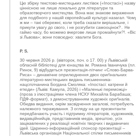
Цю збірку текстово-мистецьких листівок («Іпостасі») назву
ціннісною не лише локально для літератури та
образотворчого мистецтва. Вона має знакове вираження
для подібного у нашій європейській культурі назагал. Чом
ж ми – такі обережні, коли треба сказати вирішальне, і
прикути увагу до свого, і не розгубити самооцінок?.. Не
гаймо часу, бо можемо вчергове лише промайнути?!. «Віс
зі Львова»; вони повсюдно: хвалити Бога.
P. S.
30 червня 2026 р. (вівторок, поч. о 17. 00) у Львівській
обласній бібліотеці для юнацтва ім. Романа Іваничука (пл.
Ринок, 9) відбудеться презентація-пітчинг «Слово-Барва-
Риса» – динамічне оприлюднення двох ориґінальних
літературно-мистецьких видань письменника-
нацспілчанина Богдана Смоляка: «Іпостасі: катрени й
етюди» (Львів: Камула, 2026) і «Маленькі переможці»
(проза з ілюстраціями члена НСХУ Михайла Барабаша;
ПДФ-формат), з демонструванням художніх ориґіналів.
Обидва видання, окрім засвідчення загалові, потребують
належного тиражування. З огляду на це презентанти
передбачають участь і підтримку літераторів, художників,
видавційнийців, представників медіа, зрештою, усіх
зацікавлених у реалізації новітніх творчих і видавничих
ідей. Царинно-інформаційний спонсор презентації –
Львівська організація Національної спілки письменників