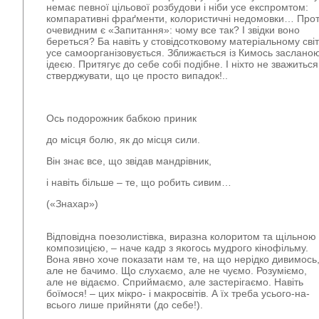
немає певної цільової розбудови і ніби усе експромтом:
компаративні фраґменти, колористичні недомовки… Про
очевидним є «Запитання»: чому все так? І звідки воно
береться? Ба навіть у стовідсотковому матеріальному світ
усе
самоорганізовується. Зближається
із Кимось заслано
ідеєю.
Притягує
до себе собі подібне. І ніхто не зважиться
стверджувати, що це просто випадок!..
Ось подорожник бабкою приник
до місця болю, як до місця сили.
Він знає все, що звідав мандрівник,
і навіть більше – те, що робить сивим…
(«Знахар»)
Відповідна поезолистівка, виразна колоритом та щільною
композицією, – наче кадр з якогось мудрого кінофільму.
Вона явно хоче показати нам те, на що нерідко дивимось
але не бачимо
. Що слухаємо,
але не чуємо
. Розуміємо,
але не відаємо
. Сприймаємо,
але застерігаємо
. Навіть
боїмося
! – цих мікро- і макросвітів. А їх треба усього-на-
всього лише
прийняти
(до себе!).