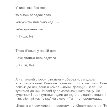
У тиші, яка без меж,
та в зойк западає враз,
чомусь так повільно йдеш –
тебе здоганяє час…
(«Тиша, І»)
Тиша б᾿ється у нашій долі,
наче пташка невипадкова...
(«Тиша, ІІ»)
А на тильній стороні листівки – обережні, загадкові
жовтогарячі квіти. Вони так, наче на сторожі цієї тиші. Вон
близькі до неї, вони її компаньйони. Довкруг – зело, що
тулиться до них. Й собі допомагає захищати тишу. Це
художник і поет туляться один до одного в одній людині. І
ніякі ліричні композиції чи сюжети їм – не перешкода…
Цікавим є й осмислення простору – у «Знаку повноти». Ту