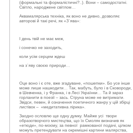
(формальні та формалістичні?..). Вони – самодостатні.
Світло, народжене світлом…
Аквамалярська техніка, як воно не дивно, дозволяє
авторові й такі речі, як «З᾿ява»:
І день твій не має меж,
і сонечко не заходить,
коли усім серцем ждеш
на з᾿яву своєю природи…
Оце воно і є оте, вже згадуване, «пошепки». Бо усе інше
може лише нашкодити… Так, мабуть, було і в Сковороди, 
в Шевченка, і у Франка, і в Лесі Українки… Та й зараз
горланити в поезії – зась. Струна може не витримати.
Звідси, певен, й означення поетичного жанру у цій збірці
листівок – «медитативна лірика».
Заодно ословлю ще одну думку. Майже усі твори
образотворчого мистецтва, що їх Смоляк визначив як
«етюди», по-моєму, за певної рамкованої подачі, цілком
можуть претендувати на окремішні картини малярства,