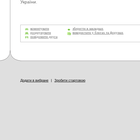
України.
коментувати
зберегти в закладках
роздрукувати
використати у блогах та форумах
повідомити друга
Додати в вибране
|
Зробити стартовою