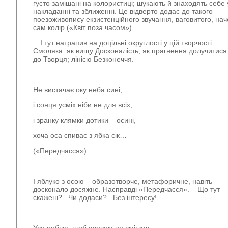
густо замішані на колористиці; шукають й знаходять себе 
накладанні та зближенні. Це відверто додає до такого
поезоживопису екзистенційного звучання, ваговитого, нач
сам колір («Квіт поза часом»).
…І тут натрапив на доцільні округлості у цій творчості
Смоляка: як вищу Досконалість, як прагнення долучитися
до Творця;
лінією Безконеччя
.
Не вистачає оку неба сині,
і сонця усміх ніби не для всіх,
і зранку клямки дотики – осині,
хоча оса спиває з ябка сік…
(«Передчасся»)
І
яблуко з осою
– образотворче, метафоричне, навіть
досконало досяжне. Насправді «Передчасся». – Що тут
скажеш?.. Чи додаси?..
Без інтересу!