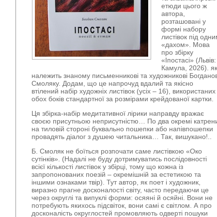
етюди цього ж
автора,
розташовані у
формі набору
листівок під одн
«дахом». Мова
про збірку
«Іпостасі» (Львів:
Камула, 2026). я
належить знаному письменникові та художникові Богданов
Смоляку. Додам, що це напрочуд вдалий та якісно
втілений набір художніх листівок (усіх – 16), використаних
обох боків стандартної за розмірами крейдованої картки.
Ця збірка-набір медитативної лірики направду вражає
своєю присутньою неприсутністю… По два окремі катрен
на тиловій стороні буквально пошепки або напівпошепки
провадять діалог з душею читальника… Так, вишукано!..
Б. Смоляк не боїться розпочати саме листівкою «Око
сутінків». (Надалі не буду дотримуватись послідовності
всієї кількості листівок у збірці, тому що кожна із
запропонованих поезій – окремішній за естетикою та
іншими ознаками твір). Тут автор, як поет і художник,
виразно прагне досконалості світу, часто передаючи це
через округлі та випуклі форми: осяяні й осяйні. Вони не
потребують якихось підсвіток, вони самі є світлом. А про
досконалість округлостей промовляють одверті пошуки