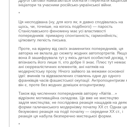
Другої світової намагаються обігнати і перегнати кацапськ
ініціатори та учасники російсько-української війни.
*
Ця несподівана (ну, для кого як; я давно сподівалась на
щось, чи, точніше, на когось подібного) — парость
Станіславського феномену має усі властивості
попередників: примарну спонтанність; гармонійність;
цілковиту легкість письма.
Проте, на відміну від своїх знаменитих попередників, ця
авторка не вклала до сюжету жодних автопортретів. Якщо
вона й зашифрувала тут у якісь деталі особистий досвід, 
впізнають його лише ті, хто добре її знає. Плюс тут немає
ані сюрреалістичних елементів, ані натяків на
модерністську прозу. Нічого зайвого за межами основної
ідеї: вчинків та відвзаємлених ставлень одне до одного
франківців часів фашистської окупації. Антропоцентризм 
він є, проте без жодних домішок егоцентризму.
Також від численних попередників авторку «Квітів…»
відрізняє мотиваційна складова. Це вже не мистецтво
задля мистецтва; не послідовна реакція нащадків на деяк
форми галичанського модернізму початку ХХ ст. Однак це
безумовно реакція на події початку — середини ХХ ст., і
реакція ця набула безперечно мистецької форми.
*