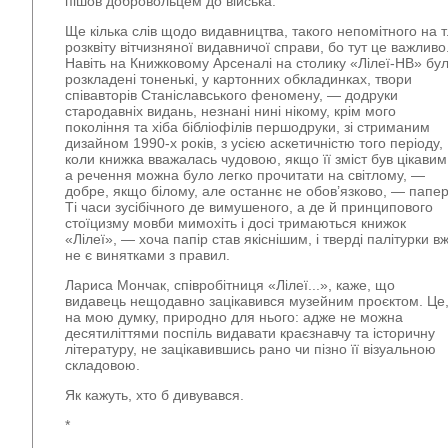
пішов добровольцем до війська.
Ще кілька слів щодо видавництва, такого непомітного на т
розквіту вітчизняної видавничої справи, бо тут це важливо
Навіть на Книжковому Арсеналі на столику «Лілеї-НВ» бу
розкладені тоненькі, у картонних обкладинках, твори
співавторів Станіславського феномену, — додруки
стародавніх видань, незнані нині нікому, крім мого
покоління та хіба бібліофілів першодруки, зі стриманим
дизайном 1990-х років, з усією аскетичністю того періоду,
коли книжка вважалась чудовою, якщо її зміст був цікавим
а речення можна було легко прочитати на світлому, —
добре, якщо білому, але останнє не обов’язково, — папер
Ті часи зусібічного де вимушеного, а де й принципового
стоїцизму мовби мимохіть і досі тримаються книжок
«Лілеї», — хоча папір став якіснішим, і тверді палітурки в
не є винятками з правил.
Лариса Мончак, співробітниця «Лілеї...», каже, що
видавець нещодавно зацікавився музейним проєктом. Це
на мою думку, природно для нього: адже не можна
десятиліттями поспіль видавати краєзнавчу та історичну
літературу, не зацікавившись рано чи пізно її візуальною
складовою.
Як кажуть, хто б дивувався.
*