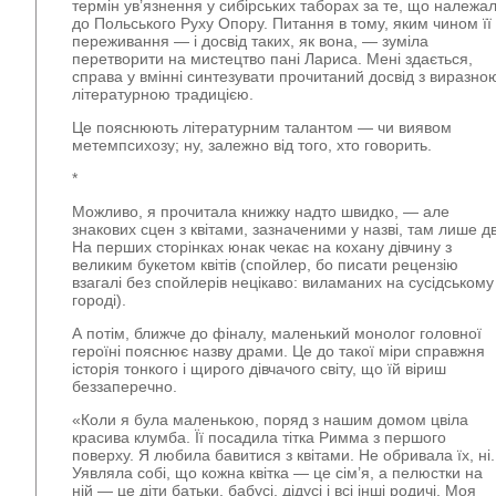
термін ув’язнення у сибірських таборах за те, що належа
до Польського Руху Опору. Питання в тому, яким чином її
переживання — і досвід таких, як вона, — зуміла
перетворити на мистецтво пані Лариса. Мені здається,
справа у вмінні синтезувати прочитаний досвід з виразно
літературною традицією.
Це пояснюють літературним талантом — чи виявом
метемпсихозу; ну, залежно від того, хто говорить.
*
Можливо, я прочитала книжку надто швидко, — але
знакових сцен з квітами, зазначеними у назві, там лише дв
На перших сторінках юнак чекає на кохану дівчину з
великим букетом квітів (спойлер, бо писати рецензію
взагалі без спойлерів нецікаво: виламаних на сусідському
городі).
А потім, ближче до фіналу, маленький монолог головної
героїні пояснює назву драми. Це до такої міри справжня
історія тонкого і щирого дівчачого світу, що їй віриш
беззаперечно.
«Коли я була маленькою, поряд з нашим домом цвіла
красива клумба. Її посадила тітка Римма з першого
поверху. Я любила бавитися з квітами. Не обривала їх, ні.
Уявляла собі, що кожна квітка — це сім’я, а пелюстки на
ній — це діти батьки, бабусі, дідусі і всі інші родичі. Моя