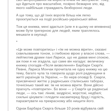
що йдеться про масштабне, позірно безкарне зло, від
якого найбільше страждають безборонні люди.
А ще тому, що дії їхніх ворогів більш ніж легко
проєктуються на події російсько-української війни.
Тож ця книжка, мені здається (але я в цьому не впевнена)
може бути тригерною для людей, яким траплялось
мешкати в окупації.
*
«Це може повторитись» і «їм не можна вірити», сказані
схвильованим тоном, з глибокою вірою у власні слова, —
лейтмотив драми пані Лариси, що не давав мені спокою,
аж поки я не згадала, що саме він нагадує: величезну
книжку спогадів «Після визволення» Барбари Скарґи.
Певне, Лариса Мончак прочитала не одну книжку на цю
тему, багато чула та говорила щодо ролі радянщини в
житті українців та України, — бо нерв оповіді Б. Скарги,
присвяченої життю у радянських сталінських таборах,
точнісінько такий же: їм не можна вірити. Вони дійсно
прагнуть «повторити». Бо вони — у Скарґи це радянські
люди, — ось такі: ліниві, заздрісні, жорстокі, недбалі;
схильні цінувати і плодити насамперед бруд і підлість,
паразитувати на прекрасному або нищити його.
Однак Барбара Скарга більше 10 років відбувала свій