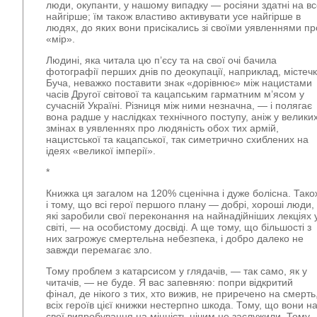
люди, окупанти, у нашому випадку — росіяни здатні на в
найгірше; їм також властиво активувати усе найгірше в
людях, до яких вони присікались зі своїми уявленнями пр
«мір».
Людині, яка читала цю п’єсу та на свої очі бачила
фотографії перших днів по деокупації, наприклад, містеч
Буча, неважко поставити знак «дорівнює» між нацистами
часів Другої світової та кацапським гарматним м’ясом у
сучасній Україні. Різниця між ними незначна, — і полягає
вона радше у наслідках технічного поступу, аніж у велики
змінах в уявленнях про людяність обох тих армій,
нацистської та кацапської, так симетрично схиблених на
ідеях «великої імперії».
*
Книжка ця загалом на 120% сценічна і дуже болісна. Тако
і тому, що всі герої першого плану — добрі, хороші люди,
які заробили свої переконання на найнадійніших лекціях 
світі, — на особистому досвіді. А ще тому, що більшості з
них загрожує смертельна небезпека, і добро далеко не
завжди перемагає зло.
Тому проблем з катарсисом у глядачів, — так само, як у
читачів, — не буде. Я вас запевняю: попри відкритий
фінал, де нікого з тих, хто вижив, не приречено на смерть
всіх героїв цієї книжки нестерпно шкода. Тому, що вони н
свої випробування на міцність нічим не заслужили. Тому,