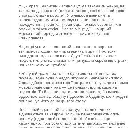
У цій драмі, написаній згідно з усіма законами жанру, не
так мало діючих осіб (писати такі рецензії без спойлерів 
справді складна робота). У більшості іменами та
віросповіданням чітко артикульоване національне
походження: українка, українець, полька, єврейка, їхні
родичі, а також сусіди. Час та місце дії — мирний
міжвоєнний період, а згодом — початок окупації
Станіславова.
В центрі уваги — непростий процес перетворення
звичайної людини на «праведника миру». Про всяк
випадок нагадаю: так після Другої світової називали
людей, які, ризикуючи життям, рятували євреїв від страти 
нацистському концтаборі.
Якби у цій драмі взагалі не було зловісних «поганих
людей», вона була б надто штучною і непереконливою.
Однак дійсно негативні герої потрапляють у кадр з прям
мовою лише один раз, — це поліцай, що працює на
окупантів. Та й він не надто погана людина, бо вчасно
відволікається від обшуку підозрілого будинку, коли родич
припрошує його до накритого столу.
Весь інший сценічний час паскудні та лихі вчинки
відбуваються за кадром, їх лише переповідають один
одному (одна одній) головні герої. У яких, — і це
характерно, припускаю, для оптики авторки, — вистачає
занадто людських рис, але немає ані тіні справжнього зла