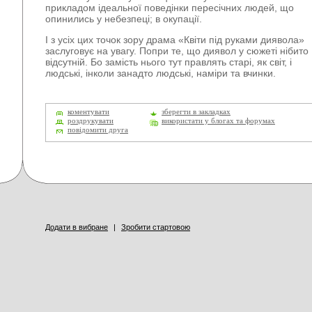
прикладом ідеальної поведінки пересічних людей, що
опинились у небезпеці; в окупації.
І з усіх цих точок зору драма «Квіти під руками диявола»
заслуговує на увагу. Попри те, що диявол у сюжеті нібито
відсутній. Бо замість нього тут правлять старі, як світ, і
людські, інколи занадто людські, наміри та вчинки.
коментувати
зберегти в закладках
роздрукувати
використати у блогах та форумах
повідомити друга
Додати в вибране
|
Зробити стартовою