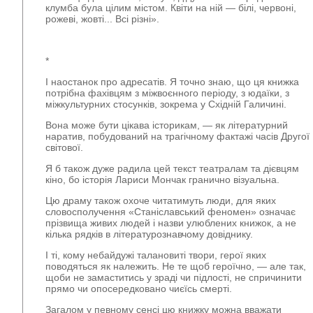
клумба була цілим містом. Квіти на ній — білі, червоні,
рожеві, жовті... Всі різні».
*
І наостанок про адресатів. Я точно знаю, що ця книжка
потрібна фахівцям з міжвоєнного періоду, з юдаїки, з
міжкультурних стосунків, зокрема у Східній Галичині.
Вона може бути цікава історикам, — як літературний
наратив, побудований на трагічному фактажі часів Другої
світової.
Я б також дуже радила цей текст театралам та дієвцям
кіно, бо історія Лариси Мончак гранично візуальна.
Цю драму також охоче читатимуть люди, для яких
словосполучення «Станіславський феномен» означає
прізвища живих людей і назви улюблених книжок, а не
кілька рядків в літературознавчому довіднику.
І ті, кому небайдужі талановиті твори, герої яких
поводяться як належить. Не те щоб героїчно, — але так,
щоби не замаститись у зраді чи підлості, не спричинити
прямо чи опосередковано чиєїсь смерті.
Загалом у певному сенсі цю книжку можна вважати