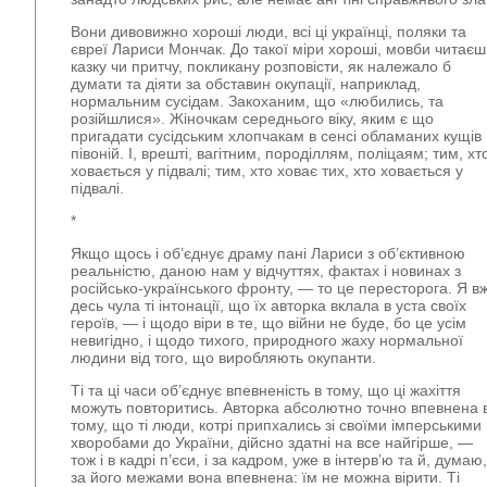
Вони дивовижно хороші люди, всі ці українці, поляки та
євреї Лариси Мончак. До такої міри хороші, мовби читаєш
казку чи притчу, покликану розповісти, як належало б
думати та діяти за обставин окупації, наприклад,
нормальним сусідам. Закоханим, що «любились, та
розійшлися». Жіночкам середнього віку, яким є що
пригадати сусідським хлопчакам в сенсі обламаних кущів
півоній. І, врешті, вагітним, породіллям, поліцаям; тим, хт
ховається у підвалі; тим, хто ховає тих, хто ховається у
підвалі.
*
Якщо щось і об’єднує драму пані Лариси з об’єктивною
реальністю, даною нам у відчуттях, фактах і новинах з
російсько-українського фронту, — то це пересторога. Я в
десь чула ті інтонації, що їх авторка вклала в уста своїх
героїв, — і щодо віри в те, що війни не буде, бо це усім
невигідно, і щодо тихого, природного жаху нормальної
людини від того, що виробляють окупанти.
Ті та ці часи об’єднує впевненість в тому, що ці жахіття
можуть повторитись. Авторка абсолютно точно впевнена 
тому, що ті люди, котрі припхались зі своїми імперськими
хворобами до України, дійсно здатні на все найгірше, —
тож і в кадрі п’єси, і за кадром, уже в інтерв’ю та й, думаю,
за його межами вона впевнена: їм не можна вірити. Ті