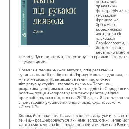
переважно
прадавніми
фотографіями та
листівками
Франківська.
Зрозуміло,
дорадянських
часів, коли він
називався
Станіславовом, і
його мешканці
десь приблизно 
третину були поляками, на третину — євреями і на трети
— українцями.
Позаяк це перша книжка авторки, слід детальніше
зупинитись на її особистості. Лариса Мончак, здається, вс
життя мешкає у Франківську; певний час очолює
літературну студію творчого письма «Перлина»,
розраховану переважно на дітей та підлітків. Серед інших 
робіт — праця екскурсовода, а також робота у відділі
промоції прадавнього, а як на 2026 рік, чи й взагалі одног
з найстарших українських видавництв, франківської ж
«Лілеї-НВ».
Колись його власник, Василь Іваночко, жартуючи, казав, 
те «НВ» розшифровується як «нічні волоцюги». Тепер йог
жарти чують зовсім інші люди: певний час тому пан Васил