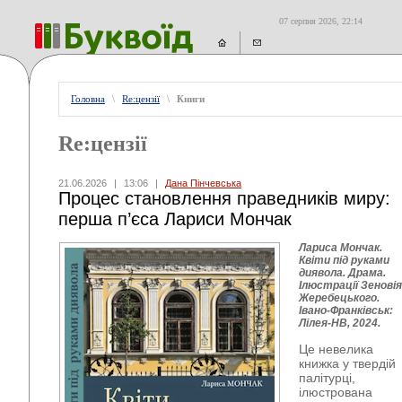
07 серпня 2026, 22:14
Головна
\
Re:цензії
\
Книги
Re:цензії
21.06.2026
|
13:06
|
Дана Пінчевська
Процес становлення праведників миру:
перша п’єса Лариси Мончак
Лариса Мончак.
Квіти під руками
диявола. Драма.
Ілюстрації Зеновія
Жеребецького.
Івано-Франківськ:
Лілея-НВ, 2024.
Це невелика
книжка у твердій
палітурці,
ілюстрована