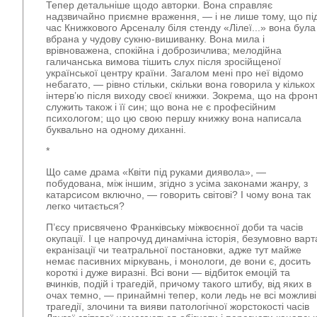
Тепер детальніше щодо авторки. Вона справляє
надзвичайно приємне враження, — і не лише тому, що пі
час Книжкового Арсеналу біля стенду «Лілеї...» вона була
вбрана у чудову сукню-вишиванку. Вона мила і
врівноважена, спокійна і доброзичлива; мелодійна
галичанська вимова тішить слух після зросійщеної
української центру країни. Загалом мені про неї відомо
небагато, — рівно стільки, скільки вона говорила у кількох
інтерв’ю після виходу своєї книжки. Зокрема, що на фронт
служить також і її син; що вона не є професійним
психологом; що цю свою першу книжку вона написала
буквально на одному диханні.
*
Що саме драма «Квіти під руками диявола», —
побудована, між іншим, згідно з усіма законами жанру, з
катарсисом включно, — говорить світові? І чому вона так
легко читається?
П’єсу присвячено Франківську міжвоєнної доби та часів
окупації. І це напрочуд динамічна історія, безумовно варт
екранізації чи театральної постановки, адже тут майже
немає пасивних міркувань, і монологи, де вони є, досить
короткі і дуже виразні. Всі вони — відбиток емоцій та
вчинків, подій і трагедій, причому такого штибу, від яких в
очах темно, — принаймні тепер, коли ледь не всі можливі
трагедії, злочини та вияви патологічної жорстокості часів