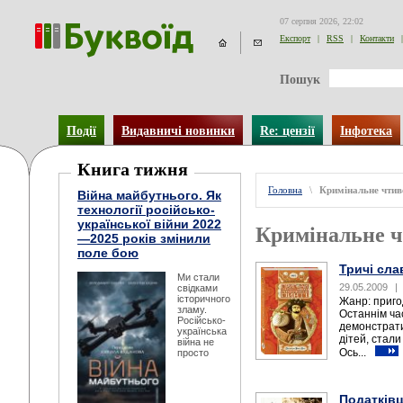
07 серпня 2026, 22:02
Експорт
|
RSS
|
Контакти
|
Пошук
Події
Видавничі новинки
Re: цензії
Інфотека
Книга тижня
Головна
\
Кримінальне чтив
Війна майбутнього. Як
технології російсько-
української війни 2022
Кримінальне 
—2025 років змінили
поле бою
Тричі сл
Ми стали
29.05.2009
|
свідками
історичного
Жанр: приго
зламу.
Останнім ча
Російсько-
демонстрати
українська
дітей, стали
війна не
Ось...
просто
Податківц