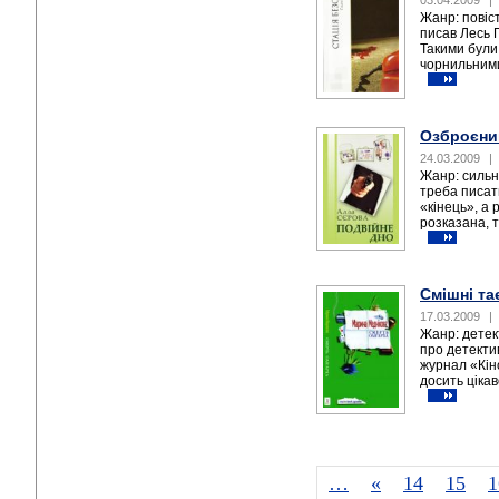
03.04.2009
|
Жанр: повіс
писав Лесь П
Такими були
чорнильними
Озброєний
24.03.2009
|
Жанр: сильн
треба писати
«кінець», а 
розказана, т
Смішні та
17.03.2009
|
Жанр: детек
про детекти
журнал «Кін
досить цікав
…
«
14
15
1