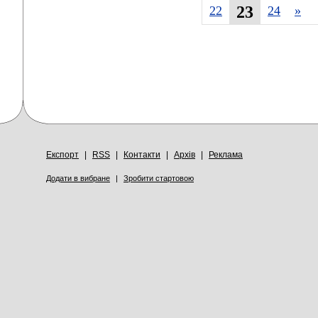
23
22
24
»
Експорт
|
RSS
|
Контакти
|
Архів
|
Реклама
Додати в вибране
|
Зробити стартовою