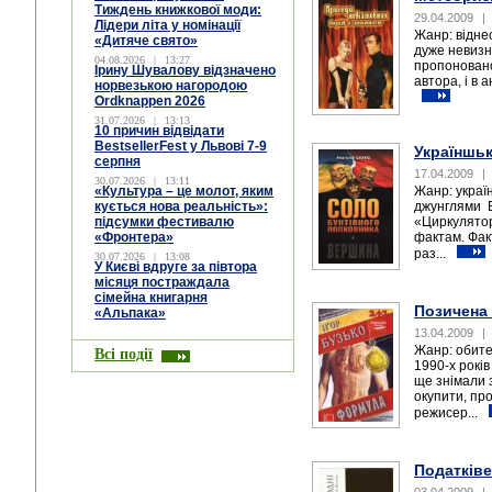
Тиждень книжкової моди:
29.04.2009
|
Лідери літа у номінації
Жанр: віднес
«Дитяче свято»
дуже невизн
04.08.2026
|
13:27
пропоновано
Ірину Шувалову відзначено
автора, і в 
норвезькою нагородою
Ordknappen 2026
31.07.2026
|
13:13
10 причин відвідати
BestsellerFest у Львові 7-9
Україншьк
серпня
17.04.2009
|
30.07.2026
|
13:11
«Культура – це молот, яким
Жанр: украї
кується нова реальність»:
джунглями В
підсумки фестивалю
«Циркулятор
«Фронтера»
фактам. Фак
раз...
30.07.2026
|
13:08
У Києві вдруге за півтора
місяця постраждала
сімейна книгарня
Позичена
«Альпака»
13.04.2009
|
Жанр: обите
Всі події
1990-х років
ще знімали 
окупити, пр
режисер...
Податківе