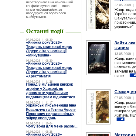
перетворилася на найбільший
22.05.2009
|
конфлікт сучасності — вона
стала лабораторією, де
Жанр: подат
народжується образ воєн
України ост
майбутнього.
шанувальник
пристойний,
української..
Останні події
07.08.2026
|
08:20
«Книжка року’2026»
Зайти ска
Тиждень книжкової моди:
живим
Лідери літа у номінації
13.05.2009
|
«Минувшина»
Жанр: вижит
06.08.2026
|
08:20
письменника
«Книжка року’2026»
належать до
Тиждень книжкової моди:
загнали на 
Лідери літа у номінації
пише...
«Хрестоматія
05.08.2026
|
11:26
Понад 8 мільйонів книжок
згоріли у Харкові: як
Сімнадцят
допомогти українським
видавництвам відновитися
07.05.2009
|
Жанр: роман
05.08.2026
|
11:17
Українські письменниці Інна
книжку з без
Ковальчук та Тетяна Череп-
генерала укр
Пероганич видали спільну
Житича, тішу
збірку оповідань
05.08.2026
|
10:04
Чому вони для мене разом...
05.08.2026
|
08:28
«Книжка року’2026»
Метеоризм