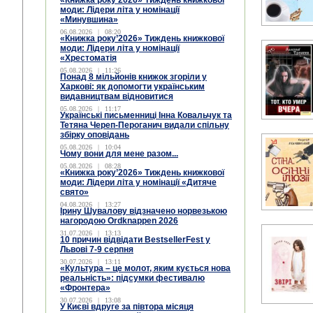
«Книжка року’2026» Тиждень книжкової
моди: Лідери літа у номінації
«Минувшина»
06.08.2026
|
08:20
«Книжка року’2026» Тиждень книжкової
моди: Лідери літа у номінації
«Хрестоматія
05.08.2026
|
11:26
Понад 8 мільйонів книжок згоріли у
Харкові: як допомогти українським
видавництвам відновитися
05.08.2026
|
11:17
Українські письменниці Інна Ковальчук та
Тетяна Череп-Пероганич видали спільну
збірку оповідань
05.08.2026
|
10:04
Чому вони для мене разом...
05.08.2026
|
08:28
«Книжка року’2026» Тиждень книжкової
моди: Лідери літа у номінації «Дитяче
свято»
04.08.2026
|
13:27
Ірину Шувалову відзначено норвезькою
нагородою Ordknappen 2026
31.07.2026
|
13:13
10 причин відвідати BestsellerFest у
Львові 7-9 серпня
30.07.2026
|
13:11
«Культура – це молот, яким кується нова
реальність»: підсумки фестивалю
«Фронтера»
30.07.2026
|
13:08
У Києві вдруге за півтора місяця