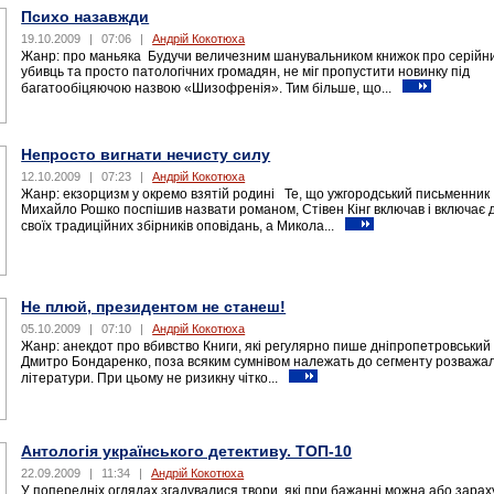
Психо назавжди
19.10.2009
|
07:06
|
Андрій Кокотюха
Жанр: про маньяка Будучи величезним шанувальником книжок про серійн
убивць та просто патологічних громадян, не міг пропустити новинку під
багатообіцяючою назвою «Шизофренія». Тим більше, що...
Непросто вигнати нечисту силу
12.10.2009
|
07:23
|
Андрій Кокотюха
Жанр: екзорцизм у окремо взятій родині Те, що ужгородський письменник
Михайло Рошко поспішив назвати романом, Стівен Кінг включав і включає 
своїх традиційних збірників оповідань, а Микола...
Не плюй, президентом не станеш!
05.10.2009
|
07:10
|
Андрій Кокотюха
Жанр: анекдот про вбивство Книги, які регулярно пише дніпропетровський
Дмитро Бондаренко, поза всяким сумнівом належать до сегменту розважа
літератури. При цьому не ризикну чітко...
Антологія українського детективу. ТОП-10
22.09.2009
|
11:34
|
Андрій Кокотюха
У попередніх оглядах згадувалися твори, які при бажанні можна або зарах