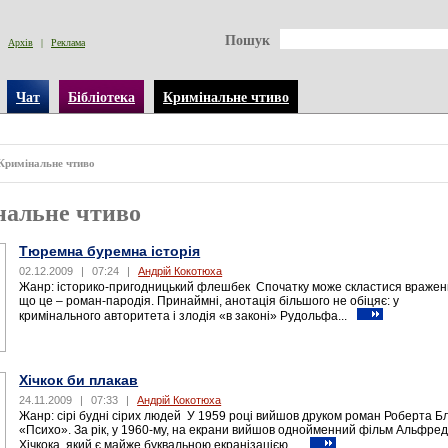
Пошук
Архів
|
Реклама
Чат
Бібліотека
Кримінальне чтиво
Кримінальне чтиво
нальне чтиво
Тюремна буремна історія
02.12.2009
|
07:24
|
Андрій Кокотюха
Жанр: історико-пригодницький флешбек Спочатку може скластися вражен
що це – роман-пародія. Принаймні, анотація більшого не обіцяє: у
кримінального авторитета і злодія «в законі» Рудольфа...
Хічкок би плакав
24.11.2009
|
07:33
|
Андрій Кокотюха
Жанр: сірі будні сірих людей У 1959 році вийшов друком роман Роберта Б
«Психо». За рік, у 1960-му, на екрани вийшов однойменний фільм Альфре
Хічкока, який є майже буквальною екранізацією,...