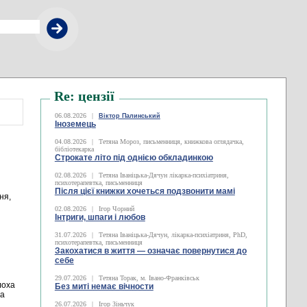
Re: цензії
06.08.2026
|
Віктор Палинський
Іноземець
04.08.2026
|
Тетяна Мороз, письменниця, книжкова оглядачка,
бібліотекарка
Строкате літо під однією обкладинкою
02.08.2026
|
Тетяна Іваніцька-Дячун лікарка-психіатриня,
психотерапевтка, письменниця
Після цієї книжки хочеться подзвонити мамі
ня,
02.08.2026
|
Ігор Чорний
Інтриги, шпаги і любов
31.07.2026
|
Тетяна Іваніцька-Дячун, лікарка-психіатриня, PhD,
психотерапевтка, письменниця
Закохатися в життя — означає повернутися до
себе
29.07.2026
|
Тетяна Торак, м. Івано-Франківськ
лоха
Без миті немає вічности
да
26.07.2026
|
Ігор Зіньчук