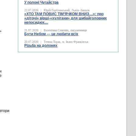
У полоні Чугайстра
22.07.2026
|
Юрій Горблянський, Львів–Зашків
«ХТО ТАМ ПОВИС ТІМ’ЯЧКОМ ВНИЗ…»: про
«діточі» вірші-«хулігани» для шибайголовних
непосидюх…
ь
21.07.2026
|
Валентина Семеняк, письменниця
Бути Небом ― це любити всіх
20.07.2026
|
Тетяна Торак, м. Івано-Франківськ
Різьба на долонях
и
е
автори