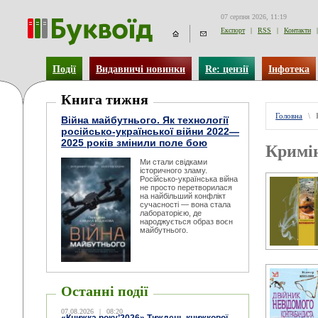
07 серпня 2026, 11:19
Експорт
|
RSS
|
Контакти
|
Події
Видавничі новинки
Re: цензії
Інфотека
Книга тижня
Головна
\
Війна майбутнього. Як технології
російсько-української війни 2022—
2025 років змінили поле бою
Кримі
Ми стали свідками
історичного зламу.
Російсько-українська війна
не просто перетворилася
на найбільший конфлікт
сучасності — вона стала
лабораторією, де
народжується образ воєн
майбутнього.
Останні події
07.08.2026
|
08:20