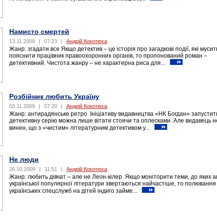
Намисто смертей
13.11.2009
|
07:23
|
Андрій Кокотюха
Жанр: згадати все Якщо детектив – це історія про загадкові події, які мусит
пояснити працівник правоохоронних органів, то пропонований роман –
детективний. Чистота жанру – не характерна риса для...
Розбійник любить Україну
03.11.2009
|
07:20
|
Андрій Кокотюха
Жанр: антирадянське ретро Ініціативу видавництва «НК Богдан» запустит
детективну серію можна лише вітати стоячи та оплесками. Але видавець н
винен, що з «чистим» літературним детективом у...
Не люди
26.10.2009
|
11:51
|
Андрій Кокотюха
Жанр: любить дівчат – але не Леон-кілер Якщо моніторити теми, до яких 
української популярної літератури звертаються найчастіше, то полювання
українських спецслужб на дітей індиго займе...