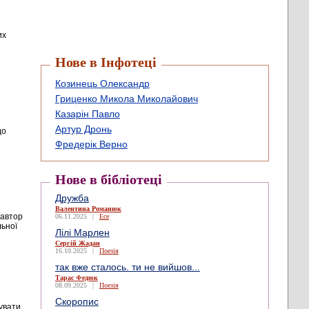
их
Нове в Інфотеці
Козинець Олександр
Гриценко Микола Миколайович
Казарін Павло
Артур Дронь
до
Фредерік Верно
Нове в бібліотеці
Дружба
Валентина Романюк
 автор
06.11.2025
|
Есе
льної
Лілі Марлен
Сергій Жадан
16.10.2025
|
Поезія
так вже сталось. ти не вийшов...
Тарас Федюк
08.09.2025
|
Поезія
Скоропис
увати,