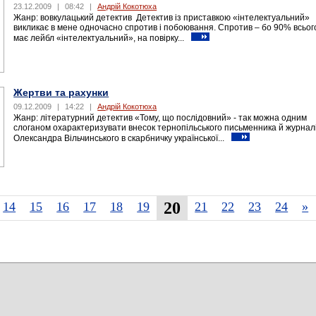
23.12.2009
|
08:42
|
Андрій Кокотюха
Жанр: вовкулацький детектив Детектив із приставкою «інтелектуальний»
викликає в мене одночасно спротив і побоювання. Спротив – бо 90% всьог
має лейбл «інтелектуальний», на повірку...
Жертви та рахунки
09.12.2009
|
14:22
|
Андрій Кокотюха
Жанр: літературний детектив «Тому, що послідовний» - так можна одним
слоганом охарактеризувати внесок тернопільського письменника й журнал
Олександра Вільчинського в скарбничку української...
20
14
15
16
17
18
19
21
22
23
24
»