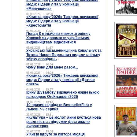
«Книжка року’2026» Тиждень книжкової
моди: Лідери літа у номінації
«Минувшина»
06.08.2026
|
08:20
«Книжка року’2026» Тиждень книжкової
моди: Лідери літа у номінації
«Хрестоматія
05.08.2026
|
11:26
Понад 8 мільйонів книжок згоріли у
Харкові: як допомогти українським
видавництвам відновитися
05.08.2026
|
11:17
Українські письменниці Інна Ковальчук та
Тетяна Череп-Пероганич видали спільну
збірку оповідань
05.08.2026
|
10:04
Чому вони для мене разом...
05.08.2026
|
08:28
«Книжка року’2026» Тиждень книжкової
моди: Лідери літа у номінації «Дитяче
свято»
04.08.2026
|
13:27
Ірину Шувалову відзначено норвезькою
нагородою Ordknappen 2026
31.07.2026
|
13:13
10 причин відвідати BestsellerFest у
Львові 7-9 серпня
30.07.2026
|
13:11
«Культура – це молот, яким кується нова
реальність»: підсумки фестивалю
«Фронтера»
30.07.2026
|
13:08
У Києві вдруге за півтора місяця