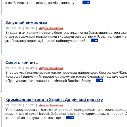
з особливою жорстокістю, на місці злочину –...
Занудний символізм
16.03.2010
|
07:20
|
Андрій Кокотюха
Видавати актуальну іноземну белетристику, яка на батьківщині автора вже
стартує з друкарні мільйонними тиражами раніше, ніж у Росії, і, головне – в
українському перекладі – чи не найпопулярніший...
Cмерть кричить
09.03.2010
|
07:49
|
Андрій Кокотюха
Вперше українською мовою маємо переклад найновішого бестселеру Жан
Крістофа Гранже – «Мізерере», у якому він майже буквально наслідує схем
«Пурпурових рік» і частково – «Імперії Вовків». Знову...
Кримінальне чтиво в Україні. До річниці проекту
23.02.2010
|
13:22
|
Андрій Кокотюха
У полі зору проекту – детективи, трилери, пригодницькі та історико-пригод
романи, кримінальні історії, бойовики, екшени, «нуари», а також – горори. 
жанрової літератури належать ще...