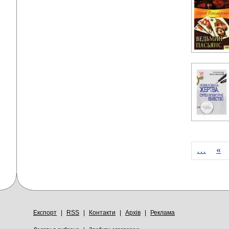
…
«
Експорт
|
RSS
|
Контакти
|
Архів
|
Реклама