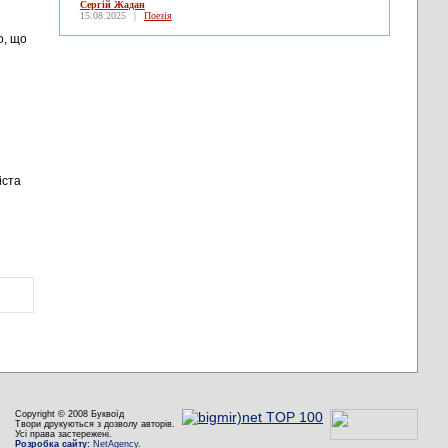
Сергій Жадан
15.08.2025
|
Поезія
о, що
іста
Copyright © 2008 Буквоїд
Твори друкуються з дозволу авторів.
Усі права застережені.
Розробка сайту:
NetAgency
.