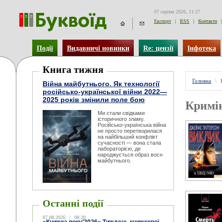
07 серпня 2026, 11:27
Експорт
|
RSS
|
Контакти
|
Події
Видавничі новинки
Re: цензії
Інфотека
Книга тижня
Головна
\
Війна майбутнього. Як технології
російсько-української війни 2022—
2025 років змінили поле бою
Кримі
Ми стали свідками
історичного зламу.
Російсько-українська війна
не просто перетворилася
на найбільший конфлікт
сучасності — вона стала
лабораторією, де
народжується образ воєн
майбутнього.
Останні події
07.08.2026
|
08:20