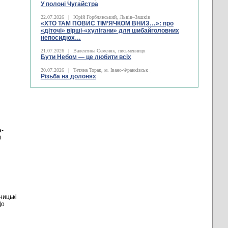
У полоні Чугайстра
22.07.2026
|
Юрій Горблянський, Львів–Зашків
«ХТО ТАМ ПОВИС ТІМ’ЯЧКОМ ВНИЗ…»: про
«діточі» вірші-«хулігани» для шибайголовних
непосидюх…
21.07.2026
|
Валентина Семеняк, письменниця
Бути Небом ― це любити всіх
20.07.2026
|
Тетяна Торак, м. Івано-Франківськ
Різьба на долонях
а-
і
ницькі
До