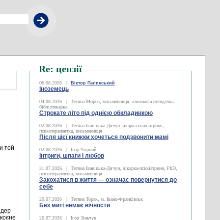
Re: цензії
06.08.2026
|
Віктор Палинський
Іноземець
04.08.2026
|
Тетяна Мороз, письменниця, книжкова оглядачка,
бібліотекарка
Строкате літо під однією обкладинкою
02.08.2026
|
Тетяна Іваніцька-Дячун лікарка-психіатриня,
психотерапевтка, письменниця
Після цієї книжки хочеться подзвонити мамі
и той
02.08.2026
|
Ігор Чорний
Інтриги, шпаги і любов
31.07.2026
|
Тетяна Іваніцька-Дячун, лікарка-психіатриня, PhD,
психотерапевтка, письменниця
Закохатися в життя — означає повернутися до
себе
29.07.2026
|
Тетяна Торак, м. Івано-Франківськ
Без миті немає вічности
 дер
скоєне
26.07.2026
|
Ігор Зіньчук