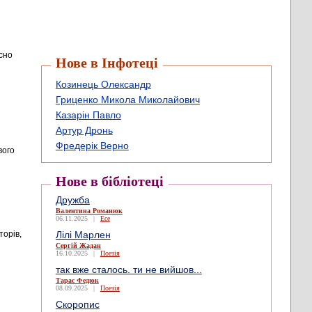
есно
Нове в Інфотеці
Козинець Олександр
Гриценко Микола Миколайович
Казарін Павло
Артур Дронь
Фредерік Верно
вого
Нове в бібліотеці
Дружба
Валентина Романюк
06.11.2025
|
Есе
Лілі Марлен
торів,
Сергій Жадан
16.10.2025
|
Поезія
так вже сталось. ти не вийшов...
Тарас Федюк
08.09.2025
|
Поезія
Скоропис