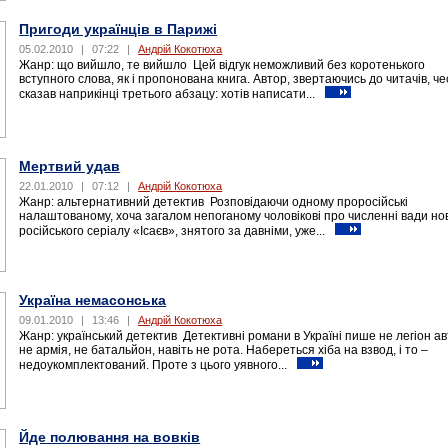
Пригоди українців в Парижі
05.02.2010
|
07:22
|
Андрій Кокотюха
Жанр: що вийшло, те вийшло Цей відгук неможливий без коротенького
вступного слова, як і пропонована книга. Автор, звертаючись до читачів, ч
сказав наприкінці третього абзацу: хотів написати...
Мертвий удав
22.01.2010
|
07:12
|
Андрій Кокотюха
Жанр: альтернативний детектив Розповідаючи одному проросійські
налаштованому, хоча загалом непоганому чоловікові про численні вади но
російського серіалу «Ісаєв», знятого за давніми, уже...
Україна немасонська
09.01.2010
|
13:46
|
Андрій Кокотюха
Жанр: український детектив Детективні романи в Україні пише не легіон ав
не армія, не батальйон, навіть не рота. Набереться хіба на взвод, і то –
недоукомплектований. Проте з цього уявного...
Йде полювання на вовків