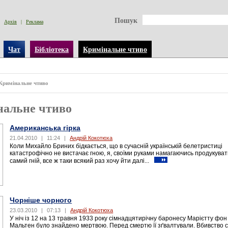
Пошук
Архів
|
Реклама
Чат
Бібліотека
Кримінальне чтиво
Кримінальне чтиво
нальне чтиво
Американська гірка
21.04.2010
|
11:24
|
Андрій Кокотюха
Коли Михайло Бриних бідкається, що в сучасній українській белетристиці
катастрофічно не вистачає гною, я, своїми руками намагаючись продукуват
самий гній, все ж таки всякий раз хочу йти далі...
Чорніше чорного
23.03.2010
|
07:13
|
Андрій Кокотюха
У ніч із 12 на 13 травня 1933 року сімнадцятирічну баронесу Марієтту фон
Мальтен було знайдено мертвою. Перед смертю її зґвалтували. Вбивство 