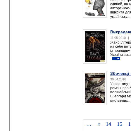
Жанр: гост
єдиний, на ж
авторською,
відкрита дл
українську...
Викраданн
11.05.2010
|
Жанр: літер
на себе пот
із принципу
України в жа
Збоченці 
30.04.2010
|
У шостому, 
романі про 
поліцейськи
Ебергард Мо
цнотливих..
…
«
14
15
1