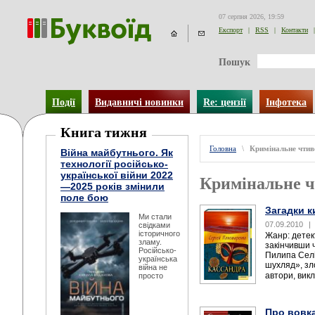
07 серпня 2026, 19:59
Експорт
|
RSS
|
Контакти
|
Пошук
Події
Видавничі новинки
Re: цензії
Інфотека
Книга тижня
Головна
\
Кримінальне чтив
Війна майбутнього. Як
технології російсько-
української війни 2022
Кримінальне 
—2025 років змінили
поле бою
Загадки к
Ми стали
07.09.2010
|
свідками
історичного
Жанр: детек
зламу.
закінчивши 
Російсько-
Пилипа Селі
українська
шухляд», зло
війна не
автори, викл
просто
Про вовк