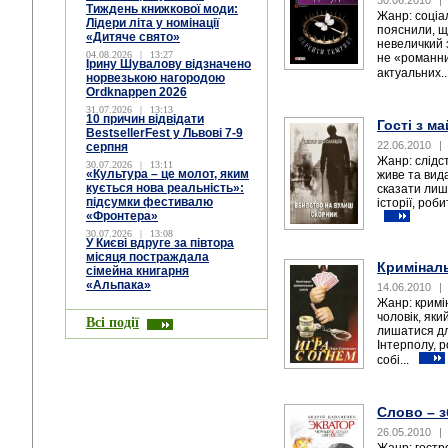
30.06.2010
|
Тиждень книжкової моди:
Жанр: соціа
Лідери літа у номінації
пояснили, щ
«Дитяче свято»
невеличкий 
04.08.2026
|
13:27
не «романни
Ірину Шувалову відзначено
актуальних..
норвезькою нагородою
Ordknappen 2026
31.07.2026
|
13:13
10 причин відвідати
Гості з м
BestsellerFest у Львові 7-9
22.06.2010
|
серпня
Жанр: слідс
30.07.2026
|
13:11
«Культура – це молот, яким
живе та вид
кується нова реальність»:
сказати лиш
підсумки фестивалю
історії, роб
«Фронтера»
30.07.2026
|
13:08
У Києві вдруге за півтора
місяця постраждала
Кримінал
сімейна книгарня
«Альпака»
14.06.2010
|
Жанр: кримі
чоловік, яки
Всі події
лишатися дл
Інтерполу, р
собі...
Слово – 
26.05.2010
|