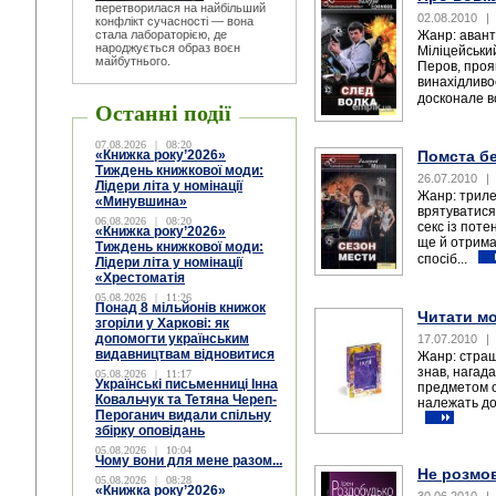
перетворилася на найбільший
02.08.2010
|
конфлікт сучасності — вона
стала лабораторією, де
Жанр: аван
народжується образ воєн
Міліцейськи
майбутнього.
Перов, проя
винахідливо
досконале в
Останні події
07.08.2026
|
08:20
«Книжка року’2026»
Помста бе
Тиждень книжкової моди:
26.07.2010
|
Лідери літа у номінації
Жанр: триле
«Минувшина»
врятуватися
06.08.2026
|
08:20
секс із поте
«Книжка року’2026»
ще й отрима
Тиждень книжкової моди:
спосіб...
Лідери літа у номінації
«Хрестоматія
05.08.2026
|
11:26
Понад 8 мільйонів книжок
Читати м
згоріли у Харкові: як
допомогти українським
17.07.2010
|
видавництвам відновитися
Жанр: страш
знав, нагад
05.08.2026
|
11:17
Українські письменниці Інна
предметом ог
Ковальчук та Тетяна Череп-
належать до
Пероганич видали спільну
збірку оповідань
05.08.2026
|
10:04
Чому вони для мене разом...
Не розмо
05.08.2026
|
08:28
«Книжка року’2026»