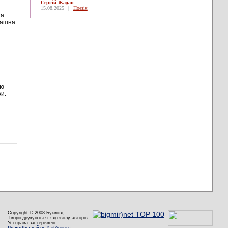
Сергій Жадан
15.08.2025
|
Поезія
а.
рашна
ою
ки.
Copyright © 2008 Буквоїд
Твори друкуються з дозволу авторів.
Усі права застережені.