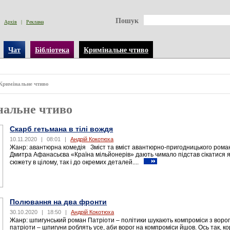
Пошук
Архів
|
Реклама
Чат
Бібліотека
Кримінальне чтиво
Кримінальне чтиво
нальне чтиво
Скарб гетьмана в тілі вождя
10.11.2020
|
08:01
|
Андрій Кокотюха
Жанр: авантюрна комедія Зміст та вміст авантюрно-пригодницького рома
Дмитра Афанасьєва «Країна мільйонерів» дають чимало підстав сікатися я
сюжету в цілому, так і до окремих деталей....
Полювання на два фронти
30.10.2020
|
18:50
|
Андрій Кокотюха
Жанр: шпигунський роман Патріоти – політики шукають компроміси з ворог
патріоти – шпигуни роблять усе, аби ворог на компроміси йшов. Ось так, к