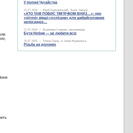
У полоні Чугайстра
22.07.2026
|
Юрій Горблянський, Львів–Зашків
«ХТО ТАМ ПОВИС ТІМ’ЯЧКОМ ВНИЗ…»: про
«діточі» вірші-«хулігани» для шибайголовних
непосидюх…
21.07.2026
|
Валентина Семеняк, письменниця
Бути Небом ― це любити всіх
оли
сно,
20.07.2026
|
Тетяна Торак, м. Івано-Франківськ
Різьба на долонях
Вони
-
ають