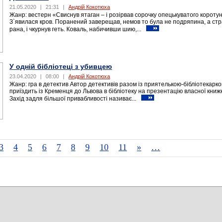
21.05.2020
|
21:31
|
Андрій Кокотюха
Жанр: вестерн «Свиснув ятаган – і розірвав сорочку опецькуватого коротун
З`явилася кров. Поранений заверещав, немов то була не подряпина, а ст
рана, і чкурнув геть. Коваль, набичивши шию,...
У одній бібліотеці з убивцею
23.04.2020
|
08:00
|
Андрій Кокотюха
Жанр: гра в детектив Автор детективів разом із приятелькою-бібліотекарк
приїздить із Кременця до Львова в бібліотеку на презентацію власної книж
Захід задля більшої привабливості називає...
3
4
5
6
7
8
9
10
11
»
…