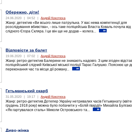
Обережно, діти!
24.06.2020
|
04:52
|
Андрій Кокотюха
Жанр: детектив «Ви всього лише патрульна. У вас нема компетенції для
розслідування вбивства», - ось таке поліцейська Власта Коваль почула від
слідчого Єгора Скляра. І це він ще не додав – колега...
Відповісти за балет
19.06.2020
|
07:02
|
Андрій Кокотюха
Жанр: ретро-детектив Балерини не зникають надовго. З цим згоден відста
поліцейський слідчий Київської міської поліції Тарас Галушко. Пояснює це 
переконання час та місце дії роману...
Гетьманський скарб
31.05.2020
|
19:17
|
Андрій Кокотюха
Жанр: ретро-детектив Дотепер Україну нетривалих часів Гетьманату (квіте
грудень 1918 року) можна було побачити у «Білій гвардії» Михайла Булгако
«Як гартувалася сталь» Миколи Островського та...
Диво-жінка