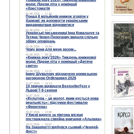
«Книжка року’2026» Тиждень книжкової
моди: Лідери літа у номінації
«Хрестоматія
05.08.2026
|
11:26
Понад 8 мільйонів книжок згоріли у
Харкові: як допомогти українським
видавництвам відновитися
05.08.2026
|
11:17
Українські письменниці Інна Ковальчук та
Тетяна Череп-Пероганич видали спільну
збірку оповідань
05.08.2026
|
10:04
Чому вони для мене разом...
05.08.2026
|
08:28
«Книжка року’2026» Тиждень книжкової
моди: Лідери літа у номінації «Дитяче
свято»
04.08.2026
|
13:27
Ірину Шувалову відзначено норвезькою
нагородою Ordknappen 2026
31.07.2026
|
13:13
10 причин відвідати BestsellerFest у
Львові 7-9 серпня
30.07.2026
|
13:11
«Культура – це молот, яким кується нова
реальність»: підсумки фестивалю
«Фронтера»
30.07.2026
|
13:08
У Києві вдруге за півтора місяця
постраждала сімейна книгарня «Альпака»
29.07.2026
|
10:07
На Закарпатті відбувся сьомий «Чендей-
фест»