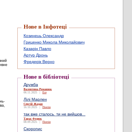
Нове в Інфотеці
Козинець Олександр
Гриценко Микола Миколайович
Казарін Павло
Артур Дронь
вний
Фредерік Верно
дивне
Нове в бібліотеці
Дружба
Валентина Романюк
06.11.2025
|
Есе
Лілі Марлен
нь-
Сергій Жадан
ва,
16.10.2025
|
Поезія
так вже сталось. ти не вийшов...
Тарас Федюк
08.09.2025
|
Поезія
Скоропис