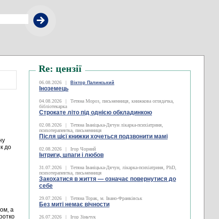
Re: цензії
06.08.2026
|
Віктор Палинський
Іноземець
04.08.2026
|
Тетяна Мороз, письменниця, книжкова оглядачка,
бібліотекарка
Строкате літо під однією обкладинкою
02.08.2026
|
Тетяна Іваніцька-Дячун лікарка-психіатриня,
психотерапевтка, письменниця
Після цієї книжки хочеться подзвонити мамі
ну
к до
02.08.2026
|
Ігор Чорний
Інтриги, шпаги і любов
31.07.2026
|
Тетяна Іваніцька-Дячун, лікарка-психіатриня, PhD,
психотерапевтка, письменниця
Закохатися в життя — означає повернутися до
себе
29.07.2026
|
Тетяна Торак, м. Івано-Франківськ
Без миті немає вічности
ом, а
оротко
26.07.2026
|
Ігор Зіньчук