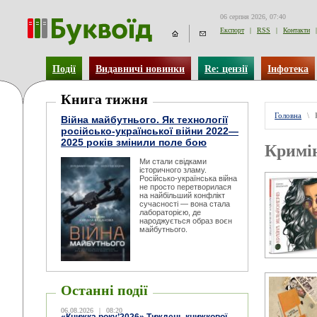
06 серпня 2026, 07:40
Експорт
|
RSS
|
Контакти
|
Події
Видавничі новинки
Re: цензії
Інфотека
Книга тижня
Головна
\
Війна майбутнього. Як технології
російсько-української війни 2022—
2025 років змінили поле бою
Кримі
Ми стали свідками
історичного зламу.
Російсько-українська війна
не просто перетворилася
на найбільший конфлікт
сучасності — вона стала
лабораторією, де
народжується образ воєн
майбутнього.
Останні події
06.08.2026
|
08:20