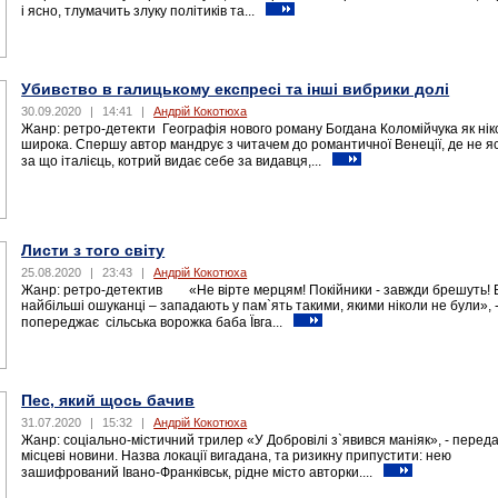
і ясно, тлумачить злуку політиків та...
Убивство в галицькому експресі та інші вибрики долі
30.09.2020
|
14:41
|
Андрій Кокотюха
Жанр: ретро-детекти Географія нового роману Богдана Коломійчука як нік
широка. Спершу автор мандрує з читачем до романтичної Венеції, де не я
за що італієць, котрий видає себе за видавця,...
Листи з того світу
25.08.2020
|
23:43
|
Андрій Кокотюха
Жанр: ретро-детектив «Не вірте мерцям! Покійники - завжди брешуть! 
найбільші ошуканці – западають у пам`ять такими, якими ніколи не були», 
попереджає сільська ворожка баба Ївга...
Пес, який щось бачив
31.07.2020
|
15:32
|
Андрій Кокотюха
Жанр: соціально-містичний трилер «У Добровілі з`явився маніяк», - перед
місцеві новини. Назва локації вигадана, та ризикну припустити: нею
зашифрований Івано-Франківськ, рідне місто авторки....