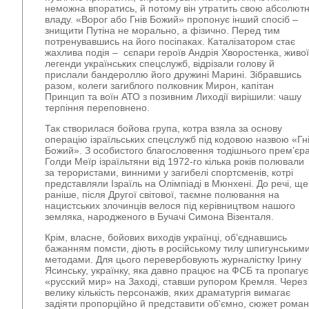
неможна впоратись, й потому він утратить свою абсолют
владу. «Ворог або Гнів Божий» пропонує інший спосіб –
знищити Путіна не морально, а фізично. Перед тим
потренувавшись на його посіпаках. Каталізатором стає
жахлива подія – сєпари героїв Андрія Хворостенка, живої
легенди українських спецслужб, відрізали голову й
прислали бандероллю його дружині Марині. Зібравшись
разом, колеги загиблого полковник Мирон, капітан
Принцип та воїн АТО з позивним Лиходії вирішили: чашу
терпіння переповнено.
Так створилася бойова група, котра взяла за основу
операцію ізраїльських спецслужб під кодовою назвою «Гн
Божий». З особистого благословення тодішнього прем’єр
Голди Меїр ізраїльтяни від 1972-го кілька років полювали
за терористами, винними у загибелі спортсменів, котрі
представляли Ізраїль на Олімпіаді в Мюнхені. До речі, ще
раніше, після Другої світової, таємне полювання на
нацистських злочинців велося під керівництвом нашого
земляка, народженого в Бучачі Симона Візенталя.
Крім, власне, бойових виходів українці, об’єднавшись
бажанням помсти, діють в російському тилу шпигунським
методами. Для цього перевербовують журналістку Ірину
Ясинську, українку, яка давно працює на ФСБ та пропагує
«русский мир» на Заході, ставши рупором Кремля. Через
велику кількість персонажів, яких драматургія вимагає
задіяти пропорційно й представити об’ємно, сюжет роман