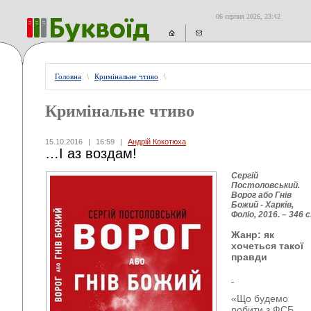
06 серпня 2026, 23:42
Головна
\
Кримінальне чтиво
\
Кримінальне чтиво
15.10.2016
|
16:59
|
Андрій Кокотюха
…І аз воздам!
Сергій
Постоловський.
Ворог або Гнів
Божий - Харків,
Фоліо, 2016. – 346 с
Жанр: як
хочеться такої
правди
«Що будемо
робити з ФСБ,