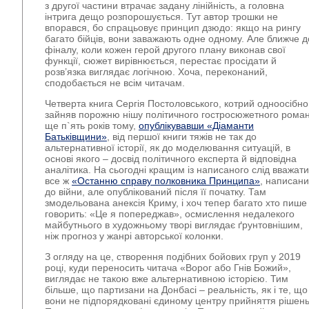
з другої частини втрачає задану лінійність, а головна
інтрига дещо розпорошується. Тут автор трошки не
впорався, бо спрацьовує принцип дзюдо: якщо на рингу
багато бійців, вони заважають одне одному. Але ближче д
фіналу, коли кожен герой другого плану виконав свої
функції, сюжет вирівнюється, перестає просідати й
розв’язка виглядає логічною. Хоча, переконаний,
сподобається не всім читачам.
Четверта книга Сергія Постоловського, котрий одноосібно
зайняв порожню нішу політичного гостросюжетного рома
ще п`ять років тому,
опублікувавши «Діаманти
Батьківщини»
, від першої книги тяжів не так до
альтернативної історії, як до моделювання ситуацій, в
основі якого – досвід політичного експерта й відповідна
аналітика. На сьогодні кращим із написаного слід вважати
все ж
«Останню справу полковника Принципа»
, написан
до війни, але опублікований після її початку. Там
змодельована анексія Криму, і хоч тепер багато хто пише
говорить: «Це я попереджав», осмислення недалекого
майбутнього в художньому творі виглядає ґрунтовнішим,
ніж прогноз у жанрі авторської колонки.
З огляду на це, створення подібних бойових груп у 2019
році, куди переносить читача «Ворог або Гнів Божий»,
виглядає не такою вже альтернативною історією. Тим
більше, що партизани на Донбасі – реальність, як і те, що
вони не підпорядковані єдиному центру прийняття рішень