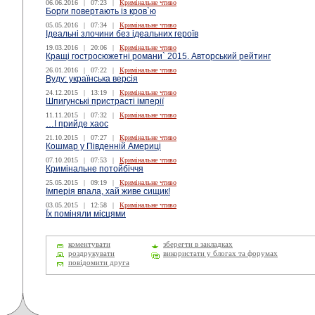
06.06.2016
|
07:23
|
Кримінальне чтиво
Борги повертають із кров`ю
05.05.2016
|
07:34
|
Кримінальне чтиво
Ідеальні злочини без ідеальних героїв
19.03.2016
|
20:06
|
Кримінальне чтиво
Кращі гостросюжетні романи` 2015. Авторський рейтинг
26.01.2016
|
07:22
|
Кримінальне чтиво
Вуду: українська версія
24.12.2015
|
13:19
|
Кримінальне чтиво
Шпигунські пристрасті імперії
11.11.2015
|
07:32
|
Кримінальне чтиво
…І прийде хаос
21.10.2015
|
07:27
|
Кримінальне чтиво
Кошмар у Південній Америці
07.10.2015
|
07:53
|
Кримінальне чтиво
Кримінальне потойбіччя
25.05.2015
|
09:19
|
Кримінальне чтиво
Імперія впала, хай живе сищик!
03.05.2015
|
12:58
|
Кримінальне чтиво
Їх поміняли місцями
коментувати
зберегти в закладках
роздрукувати
використати у блогах та форумах
повідомити друга