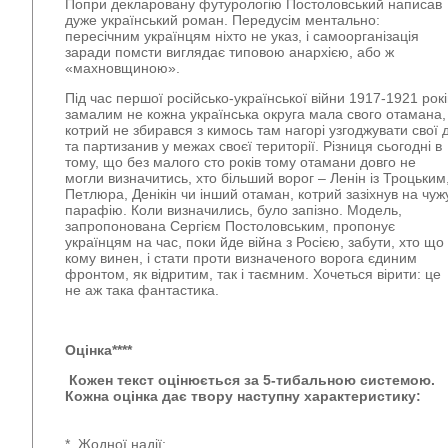
Попри декларовану футурологію Постоловський написав
дуже український роман. Передусім ментально:
пересічним українцям ніхто не указ, і самоорганізація
заради помсти виглядає типовою анархією, або ж
«махновщиною».
Під час першої російсько-української війни 1917-1921 рокі
замалим не кожна українська округа мала свого отамана,
котрий не збирався з кимось там нагорі узгоджувати свої д
та партизанив у межах своєї території. Різниця сьогодні в
тому, що без малого сто років тому отамани довго не
могли визначитись, хто більший ворог – Ленін із Троцьким
Петлюра, Денікін чи інший отаман, котрий зазіхнув на чуж
парафію. Коли визначились, було запізно. Модель,
запропонована Сергієм Постоловським, пропонує
українцям на час, поки йде війна з Росією, забути, хто що
кому винен, і стати проти визначеного ворога єдиним
фронтом, як відритим, так і таємним. Хочеться вірити: це
не аж така фантастика.
Оцінка****
Кожен текст оцінюється за 5-тибальною системою.
Кожна оцінка дає твору наступну характеристику:
* Жодної надії;