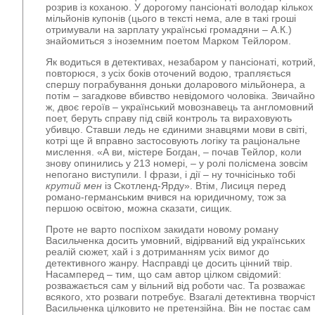
розрив із коханою. У дорогому пансіонаті володар кількох
мільйонів купонів (цього в тексті нема, але в такі гроші
отримували на зарплату українські громадяни – А.К.)
знайомиться з іноземним поетом Марком Тейлором.
Як водиться в детективах, незабаром у пансіонаті, котрий
повторюся, з усіх боків оточений водою, трапляється
спершу пограбування доньки доларового мільйонера, а
потім – загадкове вбивство невідомого чоловіка. Звичайно
ж, двоє героїв – український мовознавець та англомовний
поет, беруть справу під свій контроль та вираховують
убивцю. Ставши ледь не єдиними знавцями мови в світі,
котрі ще й вправно застосовують логіку та раціональне
мислення. «А ви, містере Богдан, – почав Тейлор, коли
знову опинились у 213 номері, – у ролі полісмена зовсім
непогано виступили. І фрази, і дії – ну точнісінько тобі
крутий мен
із Скотленд-Ярду». Втім, Лисиця перед
романо-германським вчився на юридичному, тож за
першою освітою, можна сказати, сищик.
Проте не варто поспіхом закидати новому роману
Васильченка досить умовний, відірваний від українських
реалій сюжет, хай і з дотриманням усіх вимог до
детективного жанру. Насправді це досить цінний твір.
Насамперед – тим, що сам автор цілком свідомий:
розважається сам у вільний від роботи час. Та розважає
всякого, хто розваги потребує. Взагалі детективна творчіс
Васильченка цілковито не претензійна. Він не постає сам