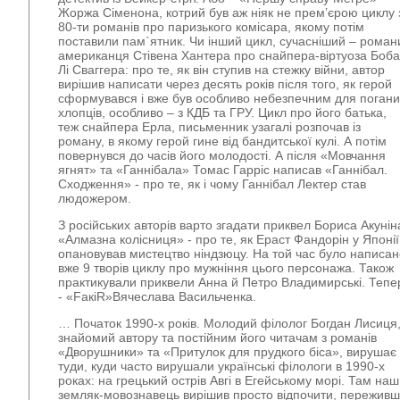
Жоржа Сіменона, котрий був аж ніяк не прем’єрою циклу 
80-ти романів про паризького комісара, якому потім
поставили пам`ятник. Чи інший цикл, сучасніший – роман
американця Стівена Хантера про снайпера-віртуоза Боба
Лі Сваггера: про те, як він ступив на стежку війни, автор
вирішив написати через десять років після того, як герой
сформувався і вже був особливо небезпечним для погани
хлопців, особливо – з КДБ та ГРУ. Цикл про його батька,
теж снайпера Ерла, письменник узагалі розпочав із
роману, в якому герой гине від бандитської кулі. А потім
повернувся до часів його молодості. А після «Мовчання
ягнят» та «Ганнібала» Томас Гарріс написав «Ганнібал.
Сходження» - про те, як і чому Ганнібал Лектер став
людожером.
З російських авторів варто згадати приквел Бориса Акунін
«Алмазна колісниця» - про те, як Ераст Фандорін у Японії
опановував мистецтво ніндзюцу. На той час було написан
вже 9 творів циклу про мужніння цього персонажа. Також
практикували приквели Анна й Петро Владимирські. Тепе
- «FaкiR»Вячеслава Васильченка.
… Початок 1990-х років. Молодий філолог Богдан Лисиця
знайомий автору та постійним його читачам з романів
«Дворушники» та «Притулок для прудкого біса», вирушає
туди, куди часто вирушали українські філологи в 1990-х
роках: на грецький острів Авгі в Егейському морі. Там наш
земляк-мовознавець вирішив просто відпочити, пережив