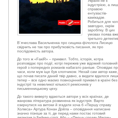
Україні не є
індустрією, а ли
справою
ентузіастів-
камікадзе.
Робиться для чог
завгодно, окрім
заробітку. В цих
умовах поява вж
третього детекти
В`ячеслава Васильченка про сищика-філолога Лисицю
свідчить не так про прибутковість писання, як про
послідовність автора.
До того ж «FaкiR» – приквел. Тобто, історія, котра
розповідає про події, котрі пережив уже відомий головний
герой з попередніх романів набагато раніше. Оповідає п
часи, коли муж іще був хлопчиком. Нехай сам автор каже,
що почав писати даний твір давно, а видати вдалося лиш
тепер – все одно маємо повноцінний приквел в країні без
індустрії та невеликої кількості ремісників у
письменницькому цеху.
До такого виверту вдаються автори у всіх країнах, де
жанрова література розвинена як індустрія. Варто
озирнутися на витоки й згадати хоча б «Першу справу
Холмса» Артура Конан Дойла – оповідання написане
значно пізніше за ті, де перед нами постає готовий
детектив із Бейкер-стріт. Або – «Першу справу Мегре»