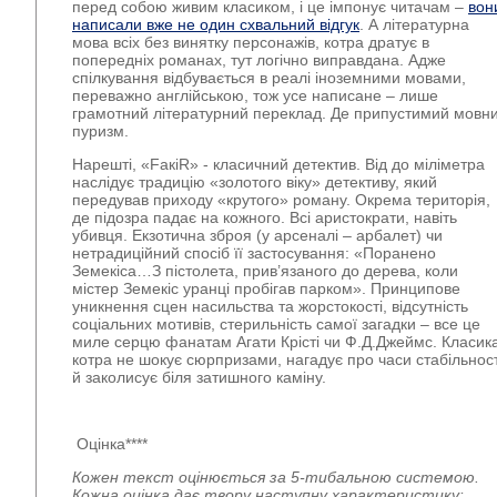
перед собою живим класиком, і це імпонує читачам –
вон
написали вже не один схвальний відгук
. А літературна
мова всіх без винятку персонажів, котра дратує в
попередніх романах, тут логічно виправдана. Адже
спілкування відбувається в реалі іноземними мовами,
переважно англійською, тож усе написане – лише
грамотний літературний переклад. Де припустимий мовн
пуризм.
Нарешті, «FaкiR» - класичний детектив. Від до міліметра
наслідує традицію «золотого віку» детективу, який
передував приходу «крутого» роману. Окрема територія,
де підозра падає на кожного. Всі аристократи, навіть
убивця. Екзотична зброя (у арсеналі – арбалет) чи
нетрадиційний спосіб її застосування: «Поранено
Земекіса…З пістолета, прив’язаного до дерева, коли
містер Земекіс уранці пробігав парком». Принципове
уникнення сцен насильства та жорстокості, відсутність
соціальних мотивів, стерильність самої загадки – все це
миле серцю фанатам Агати Крісті чи Ф.Д.Джеймс. Класика
котра не шокує сюрпризами, нагадує про часи стабільност
й заколисує біля затишного каміну.
Оцінка****
Кожен текст оцінюється за 5-тибальною системою.
Кожна оцінка дає твору наступну характеристику: