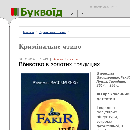
09 серпня 2026, 14:18
Головна
\
Кримінальне чтиво
\
Кримінальне чтиво
04.12.2014
|
15:49
|
Андрій Кокотюха
Вбивство в золотих традиціях
В’ячеслав
Васильченко. FaкiR
Луцьк, Твердиня,
2014. – 396 с.
Жанр: класични
детектив
Творення
популярної
літератури,
зокрема –
детективної, в