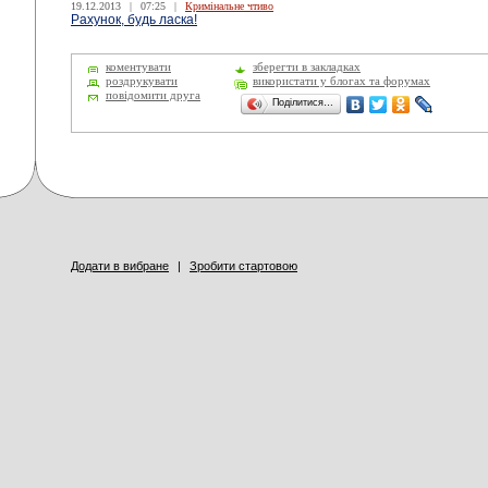
19.12.2013
|
07:25
|
Кримінальне чтиво
Рахунок, будь ласка!
коментувати
зберегти в закладках
роздрукувати
використати у блогах та форумах
повідомити друга
Поділитися…
Додати в вибране
|
Зробити стартовою