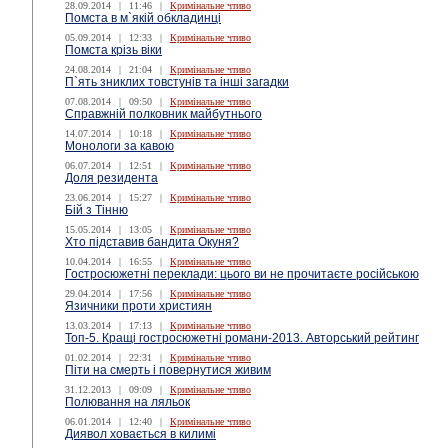
28.09.2014
|
11:46
|
Кримінальне чтиво
Помста в м`якій обкладинці
05.09.2014
|
12:33
|
Кримінальне чтиво
Помста крізь віки
24.08.2014
|
21:04
|
Кримінальне чтиво
П`ять зниклих товстунів та інші загадки
07.08.2014
|
09:50
|
Кримінальне чтиво
Справжній полковник майбутнього
14.07.2014
|
10:18
|
Кримінальне чтиво
Монологи за кавою
06.07.2014
|
12:51
|
Кримінальне чтиво
Доля резидента
23.06.2014
|
15:27
|
Кримінальне чтиво
Бій з Тінню
15.05.2014
|
13:05
|
Кримінальне чтиво
Хто підставив бандита Окуня?
10.04.2014
|
16:55
|
Кримінальне чтиво
Гостросюжетні переклади: цього ви не прочитаєте російською
29.04.2014
|
17:56
|
Кримінальне чтиво
Язичники проти християн
13.03.2014
|
17:13
|
Кримінальне чтиво
Топ-5. Кращі гостросюжетні романи-2013. Авторський рейтинг
01.02.2014
|
22:31
|
Кримінальне чтиво
Піти на смерть і повернутися живим
31.12.2013
|
09:09
|
Кримінальне чтиво
Полювання на ляльок
06.01.2014
|
12:40
|
Кримінальне чтиво
Диявол ховається в килимі