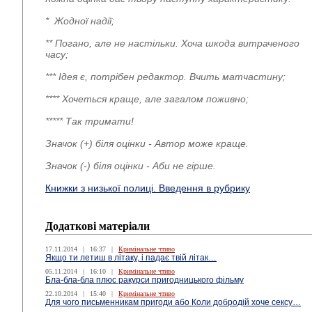
* Жодної надії;
** Погано, але не настільки. Хоча шкода витраченого
часу;
*** Ідея є, потрібен редактор. Вчить матчастину;
**** Хочеться краще, але загалом поживно;
***** Так тримати!
Значок (+) біля оцінки - Автор може краще.
Значок (-) біля оцінки - Аби не гірше.
Книжки з низької полиці. Введення в рубрику
Додаткові матеріали
17.11.2014
|
16:37
|
Кримінальне чтиво
Якщо ти летиш в літаку, і падає твій літак…
05.11.2014
|
16:10
|
Кримінальне чтиво
Бла-бла-бла плюс ракурси пригодницького фільму
22.10.2014
|
15:40
|
Кримінальне чтиво
Для чого письменникам пригоди або Коли добродій хоче сексу…